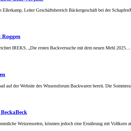
rgen Ellerkamp, Leiter Geschäftsbereich Bäckergeschäft bei der Schap
d Roggen
berichtet IREKS. „Die ersten Backversuche mit dem neuen Mehl 2025…
en
nload auf der Website des Wissensforum Backwaren bereit. Die Somme
i BeckaBeck
ömmliche Weizensorten, könnten jedoch eine Ernährung mit Vollkorn a