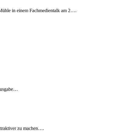
fenMühle in einem Fachmedientalk am 2….
rausgabe…
ttraktiver zu machen….