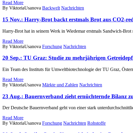
Read More
By ViktoriaUsanova
Backwelt
Nachrichten
15 Nov.:
Harry-Brot backt erstmals Brot aus CO2-re
Harry-Brot hat in seinem Werk in Wiedemar erstmals Sandwich-Bro
Read More
By ViktoriaUsanova
Forschung
Nachrichten
20 Sep.:
TU Graz: Studie zu mehrjährigen Getreidepf
Ein Team des Instituts für Umweltbiotechnologie der TU Graz, Öste
Read More
By ViktoriaUsanova
Märkte und Zahlen
Nachrichten
23 Aug.:
Bauernverband zieht ernüchternde Bilanz zu
Der Deutsche Bauernverband geht von einer stark unterdurchschnitt
Read More
By ViktoriaUsanova
Forschung
Nachrichten
Rohstoffe