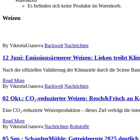
Warenkorb
Es befinden sich keine Produkte im Warenkorb.
Weizen
By ViktoriaUsanova
Backwelt
Nachrichten
12 Juni:
Emissionsärmerer Weizen: Lieken treibt Kli
Nach der offiziellen Validierung der Klimaziele durch die Sciene Bas
Read More
By ViktoriaUsanova
Backwelt
Nachrichten
02 Okt.:
CO₂-reduzierter Weizen: Resch&Frisch an Ko
Eine CO₂-reduzierte Weizenproduktion – dieses Ziel verfolgt die ös
Read More
By ViktoriaUsanova
Nachrichten
Rohstoffe
05 Sep.:
SchapfenMühle: Getreideernte 2025 deutlich