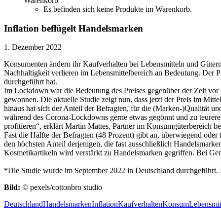
Warenkorb
Es befinden sich keine Produkte im Warenkorb.
Inflation beflügelt Handelsmarken
1. Dezember 2022
Konsumenten ändern ihr Kaufverhalten bei Lebensmitteln und Gütern d
Nachhaltigkeit verlieren im Lebensmittelbereich an Bedeutung. Der P
durchgeführt hat.
Im Lockdown war die Bedeutung des Preises gegenüber der Zeit vor 
gewonnen. Die aktuelle Studie zeigt nun, dass jetzt der Preis im Mitte
hinaus hat sich der Anteil der Befragten, für die (Marken-)Qualität
während des Corona-Lockdowns gerne etwas gegönnt und zu teureren 
profitieren“, erklärt Martin Mattes, Partner im Konsumgüterbereich 
Fast die Hälfte der Befragten (48 Prozent) gibt an, überwiegend od
den höchsten Anteil derjenigen, die fast ausschließlich Handelsmar
Kosmetikartikeln wird verstärkt zu Handelsmarken gegriffen. Bei Genu
*Die Studie wurde im September 2022 in Deutschland durchgeführt.
Bild:
© pexels/cottonbro studio
Deutschland
Handelsmarken
Inflation
Kaufverhalten
Konsum
Lebensmit