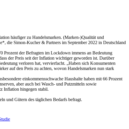
flation häufiger zu Handelsmarken. (Marken-)Qualität und
tudie*, die Simon-Kucher & Partners im September 2022 in Deutschland
s 70 Prozent der Befragten im Lockdown immens an Bedeutung
ass der Preis seit der Inflation wichtiger geworden ist. Darüber
 Bedeutung verloren hat, vervierfacht. „Haben sich Konsumenten
ärker auf den Preis zu achten, wovon Handelsmarken nun stark
n. Insbesondere einkommensschwache Haushalte haben mit 66 Prozent
nserven, aber auch bei Wasch- und Putzmitteln sowie
 Inflation hingegen stabil.
n und Gütern des täglichen Bedarfs befragt.
Studie