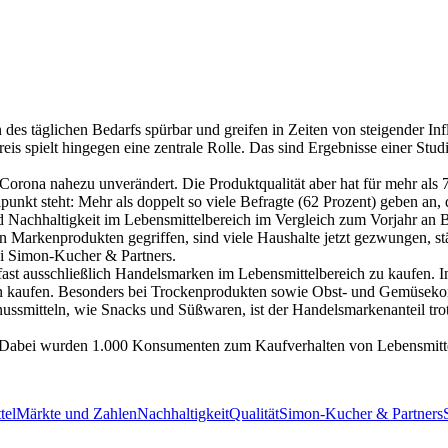
es täglichen Bedarfs spürbar und greifen in Zeiten von steigender In
reis spielt hingegen eine zentrale Rolle. Das sind Ergebnisse einer S
Corona nahezu unverändert. Die Produktqualität aber hat für mehr al
lpunkt steht: Mehr als doppelt so viele Befragte (62 Prozent) geben an, d
 und Nachhaltigkeit im Lebensmittelbereich im Vergleich zum Vorjahr an
Markenprodukten gegriffen, sind viele Haushalte jetzt gezwungen, st
bei Simon-Kucher & Partners.
er fast ausschließlich Handelsmarken im Lebensmittelbereich zu kaufe
ken kaufen. Besonders bei Trockenprodukten sowie Obst- und Gemüseko
ssmitteln, wie Snacks und Süßwaren, ist der Handelsmarkenanteil trotz
 Dabei wurden 1.000 Konsumenten zum Kaufverhalten von Lebensmittel
tel
Märkte und Zahlen
Nachhaltigkeit
Qualität
Simon-Kucher & Partners