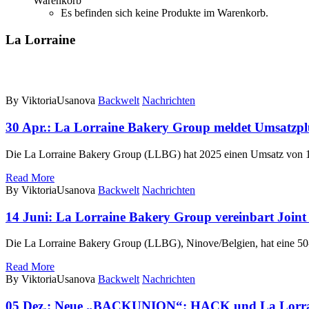
Warenkorb
Es befinden sich keine Produkte im Warenkorb.
La Lorraine
By ViktoriaUsanova
Backwelt
Nachrichten
30 Apr.:
La Lorraine Bakery Group meldet Umsatzpl
Die La Lorraine Bakery Group (LLBG) hat 2025 einen Umsatz von 
Read More
By ViktoriaUsanova
Backwelt
Nachrichten
14 Juni:
La Lorraine Bakery Group vereinbart Joint
Die La Lorraine Bakery Group (LLBG), Ninove/Belgien, hat eine 50
Read More
By ViktoriaUsanova
Backwelt
Nachrichten
05 Dez.:
Neue „BACKUNION“: HACK und La Lorrai