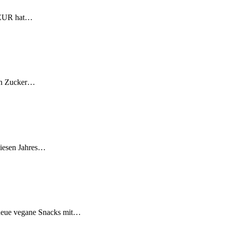
. EUR hat…
von Zucker…
diesen Jahres…
i neue vegane Snacks mit…