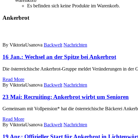
Warenkorb
Es befinden sich keine Produkte im Warenkorb.
Ankerbrot
By ViktoriaUsanova
Backwelt
Nachrichten
16 Jan.:
Wechsel an der Spitze bei Ankerbrot
Die österreichische Ankerbrot-Gruppe meldet Veränderungen in der G
Read More
By ViktoriaUsanova
Backwelt
Nachrichten
23 Mai:
Recruiting: Ankerbrot wirbt um Senioren
Gemeinsam mit Vollpension* hat die österreichische Bäckerei Ankerbrot
Read More
By ViktoriaUsanova
Backwelt
Nachrichten
19 Apr.:
Offizieller Start für Ankerbrot in Lichtenwör