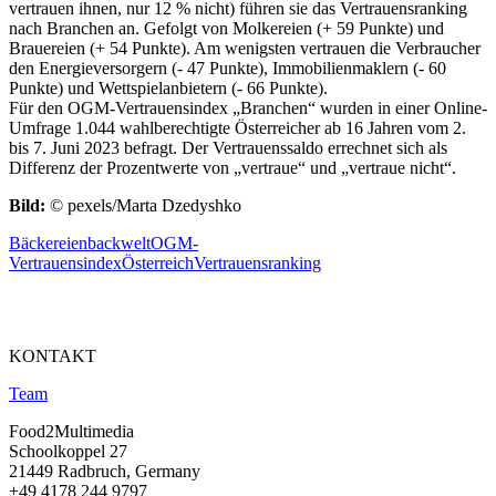
vertrauen ihnen, nur 12 % nicht) führen sie das Vertrauensranking
nach Branchen an. Gefolgt von Molkereien (+ 59 Punkte) und
Brauereien (+ 54 Punkte). Am wenigsten vertrauen die Verbraucher
den Energieversorgern (- 47 Punkte), Immobilienmaklern (- 60
Punkte) und Wettspielanbietern (- 66 Punkte).
Für den OGM-Vertrauensindex „Branchen“ wurden in einer Online-
Umfrage 1.044 wahlberechtigte Österreicher ab 16 Jahren vom 2.
bis 7. Juni 2023 befragt. Der Vertrauenssaldo errechnet sich als
Differenz der Prozentwerte von „vertraue“ und „vertraue nicht“.
Bild:
© pexels/Marta Dzedyshko
Bäckereien
backwelt
OGM-
Vertrauensindex
Österreich
Vertrauensranking
KONTAKT
Team
Food2Multimedia
Schoolkoppel 27
21449 Radbruch, Germany
+49 4178 244 9797