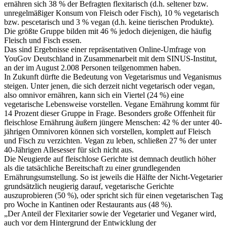
ernähren sich 38 % der Befragten flexitarisch (d.h. seltener bzw.
unregelmäßiger Konsum von Fleisch oder Fisch), 10 % vegetarisch
bzw. pescetarisch und 3 % vegan (d.h. keine tierischen Produkte).
Die größte Gruppe bilden mit 46 % jedoch diejenigen, die häufig
Fleisch und Fisch essen.
Das sind Ergebnisse einer repräsentativen Online-Umfrage von
YouGov Deutschland in Zusammenarbeit mit dem SINUS-Institut,
an der im August 2.008 Personen teilgenommen haben.
In Zukunft dürfte die Bedeutung von Vegetarismus und Veganismus
steigen. Unter jenen, die sich derzeit nicht vegetarisch oder vegan,
also omnivor ernähren, kann sich ein Viertel (24 %) eine
vegetarische Lebensweise vorstellen. Vegane Ernährung kommt für
14 Prozent dieser Gruppe in Frage. Besonders große Offenheit für
fleischlose Ernährung äußern jüngere Menschen: 42 % der unter 40-
jährigen Omnivoren können sich vorstellen, komplett auf Fleisch
und Fisch zu verzichten. Vegan zu leben, schließen 27 % der unter
40-Jährigen Allesesser für sich nicht aus.
Die Neugierde auf fleischlose Gerichte ist demnach deutlich höher
als die tatsächliche Bereitschaft zu einer grundlegenden
Ernährungsumstellung. So ist jeweils die Hälfte der Nicht-Vegetarier
grundsätzlich neugierig darauf, vegetarische Gerichte
auszuprobieren (50 %), oder spricht sich für einen vegetarischen Tag
pro Woche in Kantinen oder Restaurants aus (48 %).
„Der Anteil der Flexitarier sowie der Vegetarier und Veganer wird,
auch vor dem Hintergrund der Entwicklung der