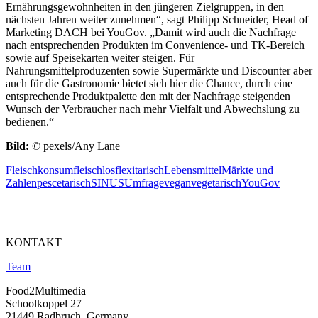
Ernährungsgewohnheiten in den jüngeren Zielgruppen, in den
nächsten Jahren weiter zunehmen“, sagt Philipp Schneider, Head of
Marketing DACH bei YouGov. „Damit wird auch die Nachfrage
nach entsprechenden Produkten im Convenience- und TK-Bereich
sowie auf Speisekarten weiter steigen. Für
Nahrungsmittelproduzenten sowie Supermärkte und Discounter aber
auch für die Gastronomie bietet sich hier die Chance, durch eine
entsprechende Produktpalette den mit der Nachfrage steigenden
Wunsch der Verbraucher nach mehr Vielfalt und Abwechslung zu
bedienen.“
Bild:
© pexels/Any Lane
Fleischkonsum
fleischlos
flexitarisch
Lebensmittel
Märkte und
Zahlen
pescetarisch
SINUS
Umfrage
vegan
vegetarisch
YouGov
KONTAKT
Team
Food2Multimedia
Schoolkoppel 27
21449 Radbruch, Germany