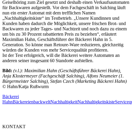
Geiselhöring zum Ziel gesetzt und deshalb einen Verkaufsautomaten
für Backwaren aufgestellt. Vor dem Fachgeschäft in Salching läuft
nun ein erster Automat mit dem trefflichen Namen
„Nachhaltigkeitskiste“ im Testbetrieb. „Unsere Kundinnen und
Kunden haben dadurch die Möglichkeit, unsere frischen Brot- und
Backwaren zu jeder Tages- und Nachtzeit und noch dazu zu einem
um bis zu 30 Prozent rabattierten Preis zu beziehen“, erläutert
Maximilian Hahn, Geschäftsführer der Bäckerei Hahn in 5.
Generation. So könne man Retoure-Ware reduzieren, gleichzeitig
würden die Kunden von mehr Servicequalität profitieren.
Ist der Test erfolgreich, will die Bäckerei weitere Automaten an
anderen seiner insgesamt 60 Standorte aufstellen.
Bild:
(v.l.): Maximilian Hahn (Geschäftsführer Bäckerei Hahn),
Anja Klostermeyer (Fachgeschäft Salching), Alfons Neumeier (1.
Bürgermeister Salching), Stefan Czech (Marketing Bäckerei Hahn)
© Hahn/Katja Rußwurm
Bäckerei
Hahn
Bäckereien
backwelt
Nachhaltigkeit
Nachhaltigkeitskiste
Servicequ
KONTAKT