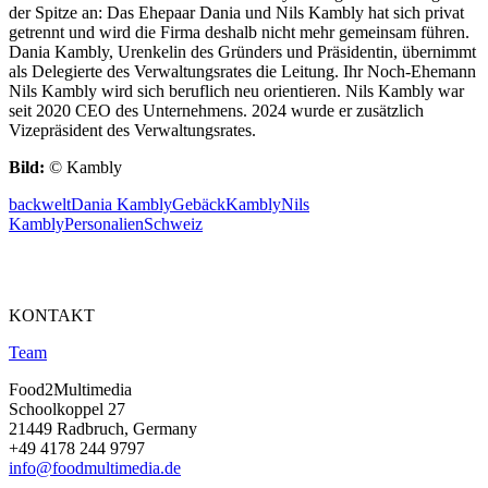
der Spitze an: Das Ehepaar Dania und Nils Kambly hat sich privat
getrennt und wird die Firma deshalb nicht mehr gemeinsam führen.
Dania Kambly, Urenkelin des Gründers und Präsidentin, übernimmt
als Delegierte des Verwaltungsrates die Leitung. Ihr Noch-Ehemann
Nils Kambly wird sich beruflich neu orientieren. Nils Kambly war
seit 2020 CEO des Unternehmens. 2024 wurde er zusätzlich
Vizepräsident des Verwaltungsrates.
Bild:
© Kambly
backwelt
Dania Kambly
Gebäck
Kambly
Nils
Kambly
Personalien
Schweiz
KONTAKT
Team
Food2Multimedia
Schoolkoppel 27
21449 Radbruch, Germany
+49 4178 244 9797
info@foodmultimedia.de