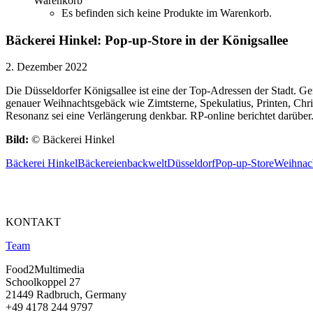
Warenkorb
Es befinden sich keine Produkte im Warenkorb.
Bäckerei Hinkel: Pop-up-Store in der Königsallee
2. Dezember 2022
Die Düsseldorfer Königsallee ist eine der Top-Adressen der Stadt. Ge
genauer Weihnachtsgebäck wie Zimtsterne, Spekulatius, Printen, Chris
Resonanz sei eine Verlängerung denkbar. RP-online berichtet darüber
Bild:
© Bäckerei Hinkel
Bäckerei Hinkel
Bäckereien
backwelt
Düsseldorf
Pop-up-Store
Weihnac
KONTAKT
Team
Food2Multimedia
Schoolkoppel 27
21449 Radbruch, Germany
+49 4178 244 9797