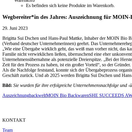
Warenkorb
Es befinden sich keine Produkte im Warenkorb.
Wegbereiter*in des Jahres: Auszeichnung für MOIN
29. Juni 2023
Brigitta Sui Dschen und Hans-Paul Mattke, Inhaber der MOIN B
(Verband deutscher Unternehmerinnen) geehrt. Das Unternehmerehepa
„Wie eine Übergabe wirklich geht, das weiß man vorher nicht, das ka
Familie nicht verwirklichen ließen, überraschend eine eher unkonvent
Unternehmensübernahme als potenzielle Dreierspitze. „Bei der Herst
Zeit für den Prozess zu haben, ist ein großer Vorteil“, so der Gründer.
Als die Nachfolge feststand, konnte sich der Übergabeprozess organis
Geschäft zurück. Und ab 2025 werden Brigitta Sui Dschen und Hans-
Bild:
Sie wurden für ihre erfolgreiche Unternehmensnachfolge und -ü
Auszeichnung
backwelt
MOIN Bio Backwaren
SHE SUCCEEDS A
KONTAKT
Team