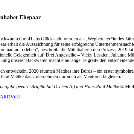
-Inhaber-Ehepaar
io Backwaren GmbH aus Glückstadt, wurden als „Wegbereiter*in d
ar erhält die Auszeichnung für seine erfolgreiche Unternehmensnachf
nn man nur erleben“, beschreibt die Mitinhaberin den Prozess. 2019 ta
ionelle Gelegenheit auf: Drei Angestellte – Vicky Leskien, Julianna Mü
ellung unserer Backwaren macht eine lange Teigreife den entscheidend
ch entwickeln. 2020 räumten Mattkes ihre Büros – ein erster symbolträ
Paul Mattke das Unternehmen nur noch als Mentoren begleiten.
bergabe geehrt: Brigitta Sui Dschen (r.) und Hans-Paul Mattke
© MO
WARD
VdU