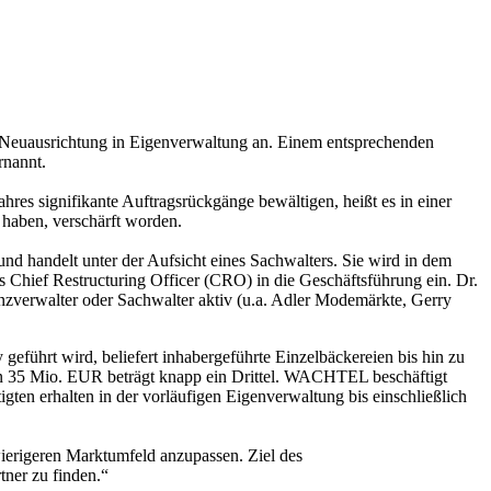
 Neuausrichtung in Eigenverwaltung an. Einem entsprechenden
rnannt.
res signifikante Auftragsrückgänge bewältigen, heißt es in einer
n haben, verschärft worden.
nd handelt unter der Aufsicht eines Sachwalters. Sie wird in dem
ls Chief Restructuring Officer (CRO) in die Geschäftsführung ein. Dr.
enzverwalter oder Sachwalter aktiv (u.a. Adler Modemärkte, Gerry
führt wird, beliefert inhabergeführte Einzelbäckereien bis hin zu
on 35 Mio. EUR beträgt knapp ein Drittel. WACHTEL beschäftigt
gten erhalten in der vorläufigen Eigenverwaltung bis einschließlich
ierigeren Marktumfeld anzupassen. Ziel des
tner zu finden.“