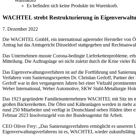
Warenkorb
Es befinden sich keine Produkte im Warenkorb.
WACHTEL strebt Restrukturierung in Eigenverwalt
7. Dezember 2022
Die WACHTEL GmbH, ein international agierender Hersteller von Öfe
Antrag hat das Amtsgericht Düsseldorf stattgegeben und Rechtsanw
Das Unternehmen musste Corona-bedingte Lieferkettenprobleme, erhebl
Mitteilung. Die Auftragslage sei nicht zuletzt durch die Krise vieler
Das Eigenverwaltungsverfahren ist auf die Fortführung und Sanierung
Verfahren vom Sanierungsexperten Dr. Christian Gerloff, Partner der M
Gerloff war in den vergangenen Jahren bei einer Vielzahl prominente
Weber International, Weber Automotive, SKW Stahl-Metallurgie Hold
Das 1923 gegründete Familienunternehmen WACHTEL mit Sitz im nordrhe
großen Bäckereiketten. Die Öfen und Kälteanlagen werden in mehr a
rund 250 Mitarbeiter und verfügt in Deutschland neben Hilden über ei
Februar 2023 Insolvenzgeld von der Bundesagentur für Arbeit.
CEO Oliver Frey: „Das Sanierungsverfahren ermöglicht es unserem Un
Eigenverwaltungsverfahrens ist es, WACHTEL wieder zukunftsfähig auf