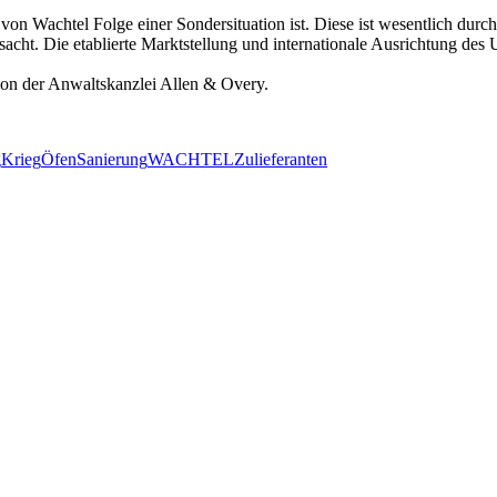
 von Wachtel Folge einer Sondersituation ist. Diese ist wesentlich dur
cht. Die etablierte Marktstellung und internationale Ausrichtung des
on der Anwaltskanzlei Allen & Overy.
g
Krieg
Öfen
Sanierung
WACHTEL
Zulieferanten