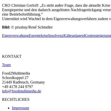
CRO Christian Gerloff: „Es steht außer Frage, dass die aktuelle Krise
Energiepreise und den dadurch ausgelösten Nachfragerückgang verursa
eine Betriebsfortführung.“
Unterstützt wird Wachtel in dem Eigenverwaltungsverfahren zudem v
Bild:
© pixabay/René Schindler
Eigenverwaltung
Energiekrise
Insolvenz
Kälteanlagen
Kostensteigerun
KONTAKT
Team
Food2Multimedia
Schoolkoppel 27
21449 Radbruch, Germany
+49 4178 244 9797
info@foodmultimedia.de
RECHTLICHES
Impressum