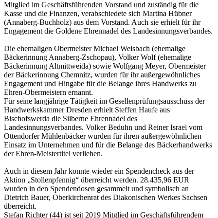
Mitglied im Geschäftsführenden Vorstand und zuständig für die
Kasse und die Finanzen, verabschiedete sich Martina Hübner
(Annaberg-Buchholz) aus dem Vorstand. Auch sie erhielt für ihr
Engagement die Goldene Ehrennadel des Landesinnungsverbandes.
Die ehemaligen Obermeister Michael Weisbach (ehemalige
Bäckerinnung Annaberg-Zschopau), Volker Wolf (ehemalige
Bäckerinnung Altmittweida) sowie Wolfgang Meyer, Obermeister
der Bäckerinnung Chemnitz, wurden für ihr außergewöhnliches
Engagement und Hingabe für die Belange ihres Handwerks zu
Ehren-Obermeistern ernannt.
Für seine langjährige Tätigkeit im Gesellenprüfungsausschuss der
Handwerkskammer Dresden erhielt Steffen Haufe aus
Bischofswerda die Silberne Ehrennadel des
Landesinnungsverbandes. Volker Beduhn und Reiner Israel vom
Ottendorfer Mühlenbäcker wurden für ihren außergewöhnlichen
Einsatz im Unternehmen und für die Belange des Bäckerhandwerks
der Ehren-Meistertitel verliehen.
Auch in diesem Jahr konnte wieder ein Spendencheck aus der
Aktion „Stollenpfennig“ überreicht werden. 28.435,96 EUR
wurden in den Spendendosen gesammelt und symbolisch an
Dietrich Bauer, Oberkirchenrat des Diakonischen Werkes Sachsen
überreicht.
Stefan Richter (44) ist seit 2019 Mitglied im Geschäftsführendem