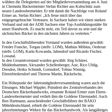
wählten die Delegierten auf der Mitgliederversammlung am 4. Juni
in Chemnitz Bäckermeister Stefan Richter aus Kubschütz zum
neuen Landesobermeister. Er tritt damit die Nachfolge von Roland
Ermer an. Stefan Richter: „Ich freue mich über das
entgegengebrachte Vertrauen. In Sachsen haben wir einen starken
Verband und mit der ADB Sachsen eine Top-Ausbildungsstätte für
unser Handwerk. Es macht stolz, ein Teil davon zu sein und die
sächsischen Bäcker in den nächsten Jahren zu vertreten.“
In den Geschäftsführenden Vorstand wurden außerdem gewählt:
Frieder Francke, Torgau (stellv. LOM), Mathias Möbius, Oederan
(stellv. LOM), Karin Kowanda, Jahnsdorf und Ricardo Fischer,
Lossatal.
In den Gesamtvorstand wurden gewählt: Jörg Schürer,
Muldenhammer, Alexander Schellenberger, Aue, Rico Uhlig,
Dresden, Heiko Schmidt, Gornsdorf, Tobias Nönnig,
Ehrenfriedersdorf und Therese Martin, Räckelwitz.
Ein Höhepunkt der Jahresmitgliederversammlung waren auch die
Ehrungen. Michael Wippler, Präsident des Zentralverbandes des
Deutschen Bäckerhandwerks, ernannte Roland Ermer zum Ehren-
Landesobermeister und verlieh ihm die Goldene Ehrennadel. Auch
Ben Hartmann, ausscheidender Geschäftsführer der BÄKO
Mitteldeutschland, erhielt die Goldene Ehrennadel für sein
jahrzehntelanges Wirken für das Bäckerhandwerk. Als langjähriges