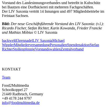
Vorstand des Landesinnungsverbandes und betreibt in Kubschütz
bei Bautzen eine Dorfbäckerei mit mehreren Fachgeschäften.
Der LIV Saxonia vertritt 14 Innungen und 497 Mitgliedsbetriebe im
Freistaat Sachsen.
Bild:
Der neue Geschäftsführende Vorstand des LIV Saxonia: (v.l.):
Ricardo Fischer, Stefan Richter, Karin Kowanda, Frieder Francke
und Mathias Möbius
© LIV Saxonia
backwelt
Ehrennadel
LIV Saxonia
Michael
Wippler
Mitgliederversammlung
Personalien
Spendenaktion
Stefan
Richter
Stollenpfennig
Vorstandswahlen
Zentralverband
KONTAKT
Team
Food2Multimedia
Schoolkoppel 27
21449 Radbruch, Germany
+49 4178 244 9797
info@foodmultimedia.de