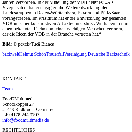
Jahren verstorben. In der Mitteilung der VDB heißt es: „Als
Vizepräsident hat er engagiert die Weiterentwicklung der
Landesgruppen in Baden-Württemberg, Bayern und Pfalz-Saar
vorangetrieben. Im Präsidium hat er die Entwicklung der gesamten
VDB in seiner konstruktiven Art aktiv unterstützt. Wir haben in ihm
einen bekannten Fachmann, einen wichtigen Menschen verloren,
der die Ideen der VDB in der Branche vertreten hat.“
Bild:
© pexels/Tucă Bianca
backwelt
Helmut Schön
Trauerfall
Vereinigung Deutsche Backtechnik
KONTAKT
Team
Food2Multimedia
Schoolkoppel 27
21449 Radbruch, Germany
+49 4178 244 9797
info@foodmultimedia.de
RECHTLICHES