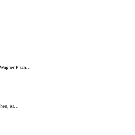
al Wagner Pizza…
aben, ist…