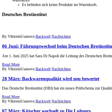
Warenkorb
Es befinden sich keine Produkte im Warenkorb.
Deutsches Brotinstitut
By ViktoriaUsanova
Backwelt
Nachrichten
06 Juni:
Führungswechsel beim Deutschen Brotinstitu
Am 1. Juni 2025 hat Sara Di Napoli die Leitung des Deutschen Broti
Read More
By ViktoriaUsanova
Backwelt
Nachrichten
28 März:
Backwarenqualität wird neu bewertet
Das Deutsche Brotinstitut (DBI) hat ein neues Prüfschema zur Qualit
Read More
By ViktoriaUsanova
Backwelt
Nachrichten
07 März:
Kütscher wechselt zu Die Lohners