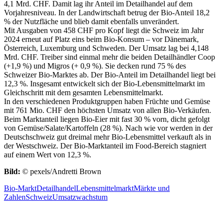
4,1 Mrd. CHF. Damit lag ihr Anteil im Detailhandel auf dem
Vorjahresniveau. In der Landwirtschaft betrug der Bio-Anteil 18,2
% der Nutzfläche und blieb damit ebenfalls unverändert.
Mit Ausgaben von 458 CHF pro Kopf liegt die Schweiz im Jahr
2024 erneut auf Platz eins beim Bio-Konsum – vor Dänemark,
Österreich, Luxemburg und Schweden. Der Umsatz lag bei 4,148
Mrd. CHF. Treiber sind einmal mehr die beiden Detailhändler Coop
(+1,9 %) und Migros (+ 0,9 %). Sie decken rund 75 % des
Schweizer Bio-Marktes ab. Der Bio-Anteil im Detailhandel liegt bei
12,3 %. Insgesamt entwickelt sich der Bio-Lebensmittelmarkt im
Gleichschritt mit dem gesamten Lebensmittelmarkt.
In den verschiedenen Produktgruppen haben Früchte und Gemüse
mit 761 Mio. CHF den höchsten Umsatz von allen Bio-Verkäufen.
Beim Marktanteil liegen Bio-Eier mit fast 30 % vorn, dicht gefolgt
von Gemüse/Salate/Kartoffeln (28 %). Nach wie vor werden in der
Deutschschweiz gut dreimal mehr Bio-Lebensmittel verkauft als in
der Westschweiz. Der Bio-Marktanteil im Food-Bereich stagniert
auf einem Wert von 12,3 %.
Bild:
© pexels/Andretti Brown
Bio-Markt
Detailhandel
Lebensmittelmarkt
Märkte und
Zahlen
Schweiz
Umsatzwachstum