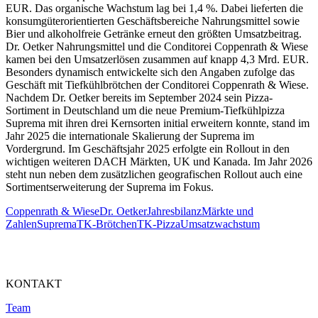
EUR. Das organische Wachstum lag bei 1,4 %. Dabei lieferten die
konsumgüterorientierten Geschäftsbereiche Nahrungsmittel sowie
Bier und alkoholfreie Getränke erneut den größten Umsatzbeitrag.
Dr. Oetker Nahrungsmittel und die Conditorei Coppenrath & Wiese
kamen bei den Umsatzerlösen zusammen auf knapp 4,3 Mrd. EUR.
Besonders dynamisch entwickelte sich den Angaben zufolge das
Geschäft mit Tiefkühlbrötchen der Conditorei Coppenrath & Wiese.
Nachdem Dr. Oetker bereits im September 2024 sein Pizza-
Sortiment in Deutschland um die neue Premium-Tiefkühlpizza
Suprema mit ihren drei Kernsorten initial erweitern konnte, stand im
Jahr 2025 die internationale Skalierung der Suprema im
Vordergrund. Im Geschäftsjahr 2025 erfolgte ein Rollout in den
wichtigen weiteren DACH Märkten, UK und Kanada. Im Jahr 2026
steht nun neben dem zusätzlichen geografischen Rollout auch eine
Sortimentserweiterung der Suprema im Fokus.
Coppenrath & Wiese
Dr. Oetker
Jahresbilanz
Märkte und
Zahlen
Suprema
TK-Brötchen
TK-Pizza
Umsatzwachstum
KONTAKT
Team