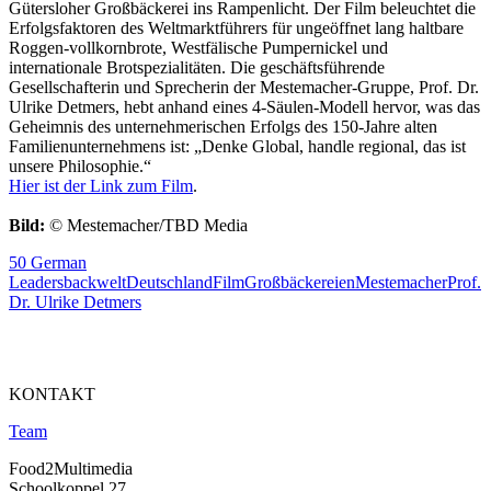
Gütersloher Großbäckerei ins Rampenlicht. Der Film beleuchtet die
Erfolgsfaktoren des Weltmarktführers für ungeöffnet lang haltbare
Roggen-vollkornbrote, Westfälische Pumpernickel und
internationale Brotspezialitäten. Die geschäftsführende
Gesellschafterin und Sprecherin der Mestemacher-Gruppe, Prof. Dr.
Ulrike Detmers, hebt anhand eines 4-Säulen-Modell hervor, was das
Geheimnis des unternehmerischen Erfolgs des 150-Jahre alten
Familienunternehmens ist: „Denke Global, handle regional, das ist
unsere Philosophie.“
Hier ist der Link zum Film
.
Bild:
© Mestemacher/TBD Media
50 German
Leaders
backwelt
Deutschland
Film
Großbäckereien
Mestemacher
Prof.
Dr. Ulrike Detmers
KONTAKT
Team
Food2Multimedia
Schoolkoppel 27