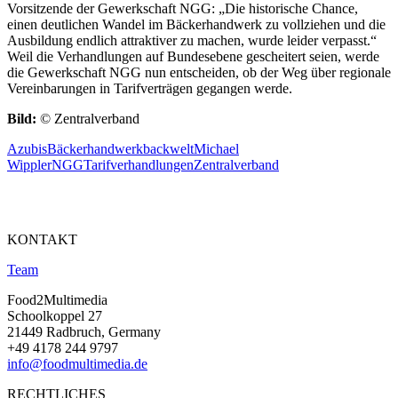
Vorsitzende der Gewerkschaft NGG: „Die historische Chance,
einen deutlichen Wandel im Bäckerhandwerk zu vollziehen und die
Ausbildung endlich attraktiver zu machen, wurde leider verpasst.“
Weil die Verhandlungen auf Bundesebene gescheitert seien, werde
die Gewerkschaft NGG nun entscheiden, ob der Weg über regionale
Vereinbarungen in Tarifverträgen gegangen werde.
Bild:
© Zentralverband
Azubis
Bäckerhandwerk
backwelt
Michael
Wippler
NGG
Tarifverhandlungen
Zentralverband
KONTAKT
Team
Food2Multimedia
Schoolkoppel 27
21449 Radbruch, Germany
+49 4178 244 9797
info@foodmultimedia.de
RECHTLICHES