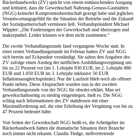
Bäckerhandwerks (ZV) spricht von einem enttäuschenden Ausgang
und kritisiert, dass die Gewerkschaft Nahrung-Genuss-Gaststätten
(NGG) keinerlei Kompromissbereitschaft gezeigt habe und jegliches
Verantwortungsgefühl für die Situation der Betriebe und die Zukunft
der Sozialpartnerschaft vermissen ließ. Verbandspräsident Michael
Wippler: „Die Forderungen der Gewerkschaft sind überzogen und
inakzeptabel. Leider können wir dem nicht zustimmen.“
Die zweite Verhandlungsrunde fand vergangene Woche statt. In
einer ersten Verhandlungsrunde im Februar hatten ZV und NGG
sich bereits auf Eckpunkte verständigt. Sie sahen den Angaben des
ZV zufolge einen Anstieg der tariflichen Ausbildungsvergütung um
bis zu 22 Prozent vor (im 1. Lehrjahr 830 EUR, im 2. Lehrjahr 880
EUR und 1.050 EUR im 3. Lehrjahr inklusive 50 EUR
Inflationsausgleichsprämie). Nur die Laufzeit blieb noch als offener
Punkt stehen. Diese Absprachen wurden nun in der zweiten
Verhandlungsrunde von der NGG für obsolet erklärt. Man sei
gewerkschaftsseitig zu niedrig eingestiegen, hieß es. Die NGG
schlug nach Informationen des ZV stattdessen mit einer
Maximalforderung auf, die eine Erhöhung der Vergütung von bis zu
47 Prozent bedeutet hätte.
Von Seiten der Gewerkschaft NGG heißt es, die Arbeitgeber im
Bäckerhandwerk hätten die dramatische Situation ihrer Branche
noch immer nicht erkannt. Claudia Tiedge, stellvertretende