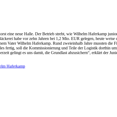
 eine neue Halle. Der Betrieb strebt, wie Wilhelm Haferkamp junior 
Bäckerei habe vor zehn Jahren bei 1,2 Mio. EUR gelegen, heute weise 
em Vater Wilhelm Haferkamp. Rund zweieinhalb Jahre mussten die Fir
es fertig, soll die Kommissionierung und Teile der Logistik dorthin um
eit gelingt es uns damit, die Grundlast abzusichern“, erklärt der Jun
elm Haferkamp