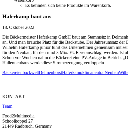
Warenkorb
Es befinden sich keine Produkte im Warenkorb.
Haferkamp baut aus
18. Oktober 2022
Die Bäckermeister Haferkamp GmbH baut am Stammsitz in Delmenhorst
an. Und man brauche Platz für die Backstube. Der Jahresumsatz der 
Wilhelm Haferkamp junior führt das Unternehmen gemeinsam mit sein
für den Neubau, für den rund 3 Mio. EUR veranschlagt werden. Ist all
Schon vor Wochen nahm die Bäckerei eine PV-Anlage in Betrieb. „Derz
Hallenneubaus werde diese Stromerzeugung verdoppeln.
Bäckereien
backwelt
Delmenhorst
Haferkamp
klimaneutral
Neubau
Wilh
KONTAKT
Team
Food2Multimedia
Schoolkoppel 27
21449 Radbruch, Germany