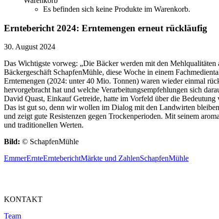
Warenkorb
Es befinden sich keine Produkte im Warenkorb.
Erntebericht 2024: Erntemengen erneut rückläufig
30. August 2024
Das Wichtigste vorweg: „Die Bäcker werden mit den Mehlqualitäten au
Bäckergeschäft SchapfenMühle, diese Woche in einem Fachmedientalk 
Erntemengen (2024: unter 40 Mio. Tonnen) waren wieder einmal rückläu
hervorgebracht hat und welche Verarbeitungsempfehlungen sich darau
David Quast, Einkauf Getreide, hatte im Vorfeld über die Bedeutu
Das ist gut so, denn wir wollen im Dialog mit den Landwirten bleibe
und zeigt gute Resistenzen gegen Trockenperioden. Mit seinem arom
und traditionellen Werten.
Bild:
© SchapfenMühle
Emmer
Ernte
Erntebericht
Märkte und Zahlen
SchapfenMühle
KONTAKT
Team