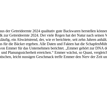
s der Getreideernte 2024 qualitativ gute Backwaren herstellen können“
zur Getreideernte 2024. Der viele Regen hat der Natur nach seinen Wo
fig, ein Abwärtstrend, der, wie er berichtete, seit zehn Jahren anhält
s für die Bäcker ergeben. Alle Daten und Fakten hat die SchapfenMüh
ng von Emmer für das Unternehmen berichtet. „Emmer gehört zur DNA d
n und Planungssicherheit erreichen.“ Emmer wächst, so Quast, vergleic
atischen, leicht nussigen Geschmack treffe Emmer den Nerv der Zeit 