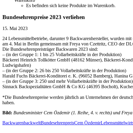
Warenkorb
Es befinden sich keine Produkte im Warenkorb.
Bundesehrenpreise 2023 verliehen
15. Mai 2023
24 Lebensmittelbetriebe, darunter 9 Backwarenhersteller, wurden mi
am 4. Mai in Berlin gemeinsam mit Freya von Czettritz, CEO der DL
Die Bundesehrenpreisträger Backwaren 2023 sind:
– (in der Gruppe 1: 1 bis 25 Vollarbeitskräfte in der Produktion)
Bäckerei Heinrich Tollkötter GmbH (48162 Münser), Bäckerei-Kond
Ludwigshafen)
– (in der Gruppe 2: 26 bis 250 Vollarbeitskräfte in der Produktion)
Harald Fuchs Bäckerei-Konditorei e. K. (96052 Bamberg), Hanina
– (in der Gruppe 3: 250 und mehr Vollarbeitskräfte in der Produktion)
Sinnack Backspezialitäten GmbH & Co KG (46395 Bocholt), Kuche
*Die Bundesehrenpreise werden jährlich an Unternehmen der deutschen
haben.
Bild:
Bundesminister Cem Özdemir (1. Reihe, 4. v. rechts) und Freya
Backwaren
backwelt
Bundesehrenpreis
Cem Özdemir
Lebensmittelwirt