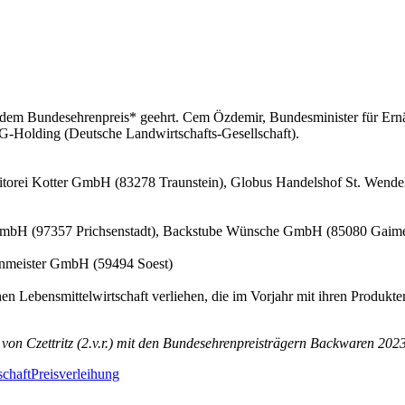
t dem Bundesehrenpreis* geehrt. Cem Özdemir, Bundesminister für Ern
G-Holding (Deutsche Landwirtschafts-Gesellschaft).
itorei Kotter GmbH (83278 Traunstein), Globus Handelshof St. Wend
 GmbH (97357 Prichsenstadt), Backstube Wünsche GmbH (85080 Gaim
nmeister GmbH (59494 Soest)
 Lebensmittelwirtschaft verliehen, die im Vorjahr mit ihren Produkten
 von Czettritz (2.v.r.) mit den Bundesehrenpreisträgern Backwaren 202
schaft
Preisverleihung