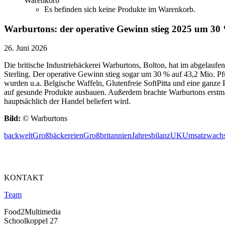
Warenkorb
Es befinden sich keine Produkte im Warenkorb.
Warburtons: der operative Gewinn stieg 2025 um 30
26. Juni 2026
Die britische Industriebäckerei Warburtons, Bolton, hat im abgelauf
Sterling. Der operative Gewinn stieg sogar um 30 % auf 43,2 Mio. P
wurden u.a. Belgische Waffeln, Glutenfreie SoftPitta und eine ganz
auf gesunde Produkte ausbauen. Außerdem brachte Warburtons erstmal
hauptsächlich der Handel beliefert wird.
Bild:
© Warburtons
backwelt
Großbäckereien
Großbritannien
Jahresbilanz
UK
Umsatzwach
KONTAKT
Team
Food2Multimedia
Schoolkoppel 27