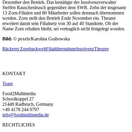
Dezember den Betrieb. Das bestätigte der Insolvenzverwalter
Steffen Rauschenbusch gegenüber dem SWR. Zehn der insgesamt
13 Zorn-Filialen und 80 Mitarbeiter sollen demnach übernommen
werden. Zorn stellt den Betrieb Ende November ein. Theurer
erweitert damit sein Filialnetz von 30 auf 40 Standorte. Ob der
Name Zorn erhalten bleibt, sei vertraglich nicht festgelegt worden.
Bild:
© pexels/Karolina Grabowska
Bäckerei Zorn
backwelt
Filialübernahme
Insolvenz
Theurer
KONTAKT
Team
Food2Multimedia
Schoolkoppel 27
21449 Radbruch, Germany
+49 4178 244 9797
info@foodmultimedia.de
RECHTLICHES