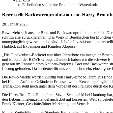
Warenkorb
Es befinden sich keine Produkte im Warenkorb.
Rewe stellt Backwarenproduktion ein, Harry-Brot ü
28. Januar 2025
Rewe zieht sich aus der Brot- und Backwarenproduktion zurück. Der 
schrittweise zurückgefahren. Das Werk in Bergkirchen bei München v
unumgänglich gewesen und zusätzlich hohe Investitionen im dreistell
Hinblick auf Expansion und Kunden-Akquise.
„Die Glockenbrot-Bäckerei war über Jahrzehnte ein integraler Best
und Einkauf der REWE Group. „Dennoch haben wir die schwere Entsc
geht nur im Rahmen eines Neubau-Projektes. Brot und Backwaren sind
Lösung gefunden. Das bedeutet für uns eben nicht mehr, eine eigen
Die Rewe-Märkte werden künftig von Harry-Brot beliefert. Bis End
bei Hanau. Auf dem Gelände in Erlensee wollte Rewe ursprünglich ei
Transaktion steht noch unter dem Vorbehalt der Freigabe durch die Ka
Die Harry-Brot GmbH, die ihren Sitz in Schenefeld bei Hamburg hat, 
den Lebensmitteleinzelhandel auch dort auf kürzestem Weg zu beliefe
Frank Kleiner, Geschäftsführer Marketing und Vertrieb.
Mit der Weiterführung des Standorts Bergkirchen übernimmt Harry auc