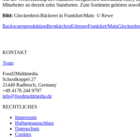
Mitarbeiter an derzeit zehn Standorten. Zum Sortiment gehören sowo
Bild:
Glockenbrot-Bäckerei in Frankfurt/Main © Rewe
Backwarenproduktion
Bergkirchen
Erlensee
Frankfurt/Main
Glockenbr
KONTAKT
Team
Food2Multimedia
Schoolkoppel 27
21449 Radbruch, Germany
+49 4178 244 9797
info@foodmultimedia.de
RECHTLICHES
Impressum
Haftungsausschluss
Datenschutz
Cookies