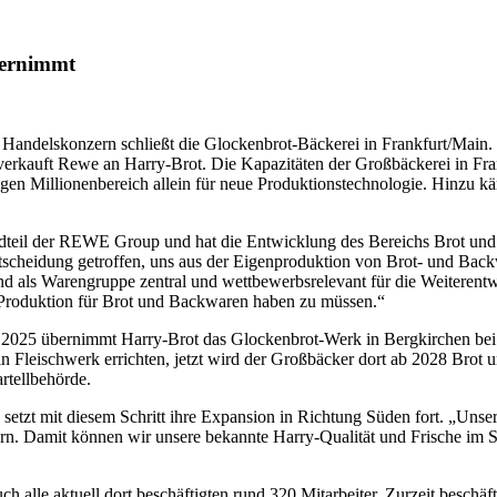
bernimmt
Handelskonzern schließt die Glockenbrot-Bäckerei in Frankfurt/Main. D
erkauft Rewe an Harry-Brot. Die Kapazitäten der Großbäckerei in Fran
igen Millionenbereich allein für neue Produktionstechnologie. Hinzu k
andteil der REWE Group und hat die Entwicklung des Bereichs Brot u
heidung getroffen, uns aus der Eigenproduktion von Brot- und Backw
 als Warengruppe zentral und wettbewerbsrelevant für die Weiterentw
e Produktion für Brot und Backwaren haben zu müssen.“
e 2025 übernimmt Harry-Brot das Glockenbrot-Werk in Bergkirchen bei
n Fleischwerk errichten, jetzt wird der Großbäcker dort ab 2028 Brot
rtellbehörde.
setzt mit diesem Schritt ihre Expansion in Richtung Süden fort. „Unse
rn. Damit können wir unsere bekannte Harry-Qualität und Frische im Sü
h alle aktuell dort beschäftigten rund 320 Mitarbeiter. Zurzeit beschä