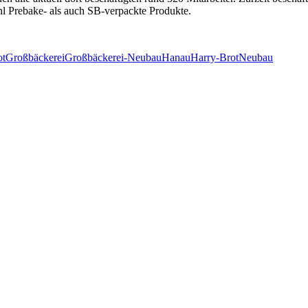
hl Prebake- als auch SB-verpackte Produkte.
ot
Großbäckerei
Großbäckerei-Neubau
Hanau
Harry-Brot
Neubau