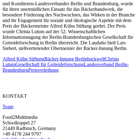
und Konditoren-Landesverbandes Berlin und Brandenburg, wurde
für ihren unermüdlichen Einsatz für das Bäckerhandwerk, die
besondere Förderung des Nachwuchses, das Wirken in der Branche
und ihr Engagement für soziale und ökologische Aspekte mit dem
Preis der Bäckermeister Alfred Kühn Stiftung geehrt. Der Preis
wurde Christa Lutum auf der 52. Wissenschaftlichen
Informationstagung der Berlin-Brandenburgischen Gesellschaft für
Getreideforschung in Berlin überreicht. Die Laudatio hielt Lars
Siebert, stellvertretender Obermeister der Bäcker-Innung Berlin.
Alfred Kühn Stiftung
Bäcker-Innung Berlin
backwelt
Christa
Lutum
Gesellschaft für Getreideforschung
Landesverband Berlin-
Brandenburg
Preisverleihung
KONTAKT
Team
Food2Multimedia
Schoolkoppel 27
21449 Radbruch, Germany
+49 4178 244 9797