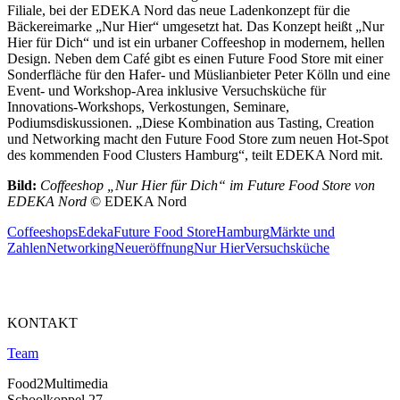
Filiale, bei der EDEKA Nord das neue Ladenkonzept für die
Bäckereimarke „Nur Hier“ umgesetzt hat. Das Konzept heißt „Nur
Hier für Dich“ und ist ein urbaner Coffeeshop in modernem, hellen
Design. Neben dem Café gibt es einen Future Food Store mit einer
Sonderfläche für den Hafer- und Müslianbieter Peter Kölln und eine
Event- und Workshop-Area inklusive Versuchsküche für
Innovations-Workshops, Verkostungen, Seminare,
Podiumsdiskussionen. „Diese Kombination aus Tasting, Creation
und Networking macht den Future Food Store zum neuen Hot-Spot
des kommenden Food Clusters Hamburg“, teilt EDEKA Nord mit.
Bild:
Coffeeshop „Nur Hier für Dich“ im Future Food Store von
EDEKA Nord
© EDEKA Nord
Coffeeshops
Edeka
Future Food Store
Hamburg
Märkte und
Zahlen
Networking
Neueröffnung
Nur Hier
Versuchsküche
KONTAKT
Team
Food2Multimedia
Schoolkoppel 27