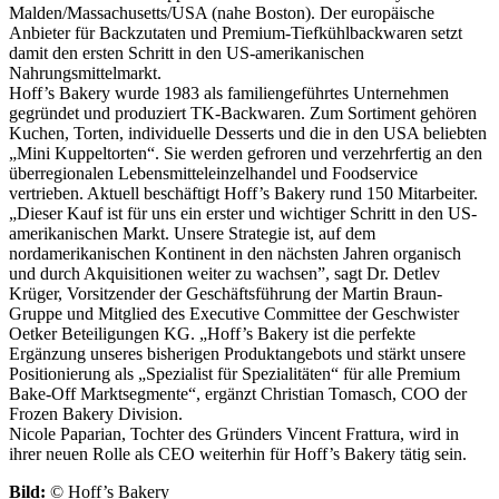
Malden/Massachusetts/USA (nahe Boston). Der europäische
Anbieter für Backzutaten und Premium-Tiefkühlbackwaren setzt
damit den ersten Schritt in den US-amerikanischen
Nahrungsmittelmarkt.
Hoff’s Bakery wurde 1983 als familiengeführtes Unternehmen
gegründet und produziert TK-Backwaren. Zum Sortiment gehören
Kuchen, Torten, individuelle Desserts und die in den USA beliebten
„Mini Kuppeltorten“. Sie werden gefroren und verzehrfertig an den
überregionalen Lebensmitteleinzelhandel und Foodservice
vertrieben. Aktuell beschäftigt Hoff’s Bakery rund 150 Mitarbeiter.
„Dieser Kauf ist für uns ein erster und wichtiger Schritt in den US-
amerikanischen Markt. Unsere Strategie ist, auf dem
nordamerikanischen Kontinent in den nächsten Jahren organisch
und durch Akquisitionen weiter zu wachsen”, sagt Dr. Detlev
Krüger, Vorsitzender der Geschäftsführung der Martin Braun-
Gruppe und Mitglied des Executive Committee der Geschwister
Oetker Beteiligungen KG. „Hoff’s Bakery ist die perfekte
Ergänzung unseres bisherigen Produktangebots und stärkt unsere
Positionierung als „Spezialist für Spezialitäten“ für alle Premium
Bake-Off Marktsegmente“, ergänzt Christian Tomasch, COO der
Frozen Bakery Division.
Nicole Paparian, Tochter des Gründers Vincent Frattura, wird in
ihrer neuen Rolle als CEO weiterhin für Hoff’s Bakery tätig sein.
Bild:
© Hoff’s Bakery