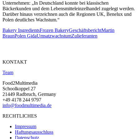
Unternehmen: „In Deutschland konnte bei klassischen
Bäckerkunden und dem Lebensmitteleinzelhandel zugelegt werden.
Darüber hinaus verzeichnen auch die Regionen UK, Benelux und
Polen deutliches Wachstum.“
Bakery Ingredients
Frozen Bakery
Geschäftsbericht
Martin
Braun
Polen Gida
Umsatzwachstum
Zulieferanten
KONTAKT
Team
Food2Multimedia
Schoolkoppel 27
21449 Radbruch, Germany
+49 4178 244 9797
info@foodmultimedia.de
RECHTLICHES
Impressum
Haftungsausschluss
Datenschutz