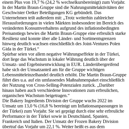
einem Plus von 19,7 % (24,2 % wechselkursbereinigt) zum Vorjahr.
In der Martin Braun-Gruppe sind die Nahrungsmittelaktivitäten der
Geschwister Oetker Beteiligungen KG gebündelt. Das
Unternehmen teilt außerdem mit: „Trotz weiterhin zahlreicher
Herausforderungen in vielen Märkten insbesondere im Bereich des
veränderten Konsumverhaltens aufgrund des inflationsbedingten
Preisanstiegs bewies die Martin Braun-Gruppe eine erfreulich starke
Resilienz und konnte über alle Länder- und Sortimentsgrenzen
hinweg deutlich wachsen einschließlich des Joint-Ventures Polen
Gida in der Türkei.“
Spürbar seien vor allem negative Währungseffekte in der Türkei,
dort liege das Wachstum in lokaler Währung deutlich über der
Umsatz- und Ergebnisentwicklung in EUR. Länderübergreifend
habe sich der Umsatzanteil am für die Gruppe wichtigen
Lebensmitteleinzelhandel deutlich erhöht. Die Martin Braun-Gruppe
führt dies u.a. auf ein umfassendes Maßnahmenpaket einschließlich
der Nutzung von Cross-Selling-Potenzialen zurück. „Darüber
hinaus haben auch verschiedene Innovationen zum erfreulichen,
organischen Wachstum beigetragen.“
Die Bakery Ingredients Division der Gruppe wuchs 2022 im
Umsatz um 13,0 % (16,8 % bereinigt um Inflationsanpassungen in
der Türkei) zum Vorjahr. Sie sei geprägt durch eine sehr erfreuliche
Performance in der Türkei sowie in Deutschland, Spanien,
Frankreich und Italien. Der Umsatz der Frozen Bakery Division
übertraf das Vorjahr um 22,1 %. Weiter heißt es aus dem