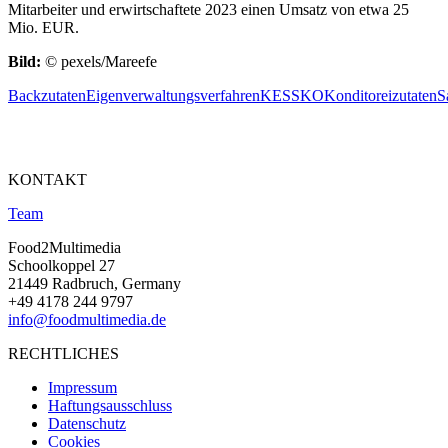
Mitarbeiter und erwirtschaftete 2023 einen Umsatz von etwa 25
Mio. EUR.
Bild:
© pexels/Mareefe
Backzutaten
Eigenverwaltungsverfahren
KESSKO
Konditoreizutaten
S
KONTAKT
Team
Food2Multimedia
Schoolkoppel 27
21449 Radbruch, Germany
+49 4178 244 9797
info@foodmultimedia.de
RECHTLICHES
Impressum
Haftungsausschluss
Datenschutz
Cookies