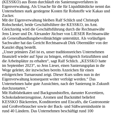
(KESSKO) aus Bonn durchläuft ein Sanierungsverfahren in
Eigenverwaltung. Als Ursache für die für Liquiditätslücke nennt das
Unternehmen stark gestiegene Kosten für Rohstoffe wie Kakao und
Zucker.
Mit der Eigenverwaltung bleiben Ralf Schlich und Christoph
Rohschenkel, beide Geschäftsführer der KESSKO, im Amt.
Gleichzeitig wird die Geschäftsführung durch die Rechtsanwälte
Jens Lieser und Dr. Alexander Jüchser von LIESER Rechtsanwälte
als Generalhandlungsbevollmächtigte unterstützt. Als vorläufigen
Sachwalter hat das Gericht Rechtsanwalt Dirk Obermüller von der
Kanzlei dhpg bestellt.
„Unser primäres Ziel ist es, unser traditionsreiches Unternehmen
finanziell wieder auf Spur zu bringen, erfolgreich fortzuführen und
die Arbeitsplätze zu erhalten“, sagt Ralf Schlich. „KESSKO hatte
im September 2023“, so Jens Lieser, einen Sanierungsplan in die
Wege geleitet, der inzwischen bereits Anzeichen für einen
erfolgreichen Turnaround zeigt. Dieser Kurs sollen nun in der
Eigenverwaltung konsequent weiter verfolgt werden.“ Das
Unternehmen habe gute Aussichten, nach der Sanierung in Zukunft
durchzustarten.“
Mit Halbfabrikaten und Backgrundstoffen, darunter Kuvertüren,
Schokoladenerzeugnisse, Aromen und Backmittel beliefert
KESSKO Bäckereien, Konditoreien und Eiscafés, die Gastronomie
und Großverbraucher sowie der Back- und Süßwarenindustrie in
rund 40 Ländern. Das Unternehmen beschäftigt rund 100