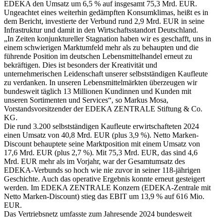
EDEKA den Umsatz um 6,5 % auf insgesamt 75,3 Mrd. EUR.
Ungeachtet eines weiterhin gedämpften Konsumklimas, heißt es in
dem Bericht, investierte der Verbund rund 2,9 Mrd. EUR in seine
Infrastruktur und damit in den Wirtschaftsstandort Deutschland.
„In Zeiten konjunktureller Stagnation haben wir es geschafft, uns in
einem schwierigen Marktumfeld mehr als zu behaupten und die
führende Position im deutschen Lebensmittelhandel erneut zu
bekräftigen. Dies ist besonders der Kreativität und
unternehmerischen Leidenschaft unserer selbstständigen Kaufleute
zu verdanken. In unseren Lebensmittelmärkten überzeugen wir
bundesweit täglich 13 Millionen Kundinnen und Kunden mit
unseren Sortimenten und Services“, so Markus Mosa,
Vorstandsvorsitzender der EDEKA ZENTRALE Stiftung & Co.
KG.
Die rund 3.200 selbstständigen Kaufleute erwirtschafteten 2024
einen Umsatz von 40,8 Mrd. EUR (plus 3,9 %). Netto Marken-
Discount behauptete seine Marktposition mit einem Umsatz von
17,6 Mrd. EUR (plus 2,7 %). Mit 75,3 Mrd. EUR, das sind 4,6
Mrd. EUR mehr als im Vorjahr, war der Gesamtumsatz des
EDEKA-Verbunds so hoch wie nie zuvor in seiner 118-jährigen
Geschichte. Auch das operative Ergebnis konnte erneut gesteigert
werden. Im EDEKA ZENTRALE Konzern (EDEKA-Zentrale mit
Netto Marken-Discount) stieg das EBIT um 13,9 % auf 616 Mio.
EUR.
Das Vertriebsnetz umfasste zum Jahresende 2024 bundesweit