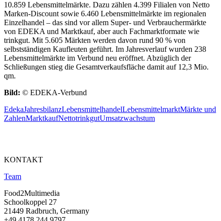
10.859 Lebensmittelmärkte. Dazu zählen 4.399 Filialen von Netto
Marken-Discount sowie 6.460 Lebensmittelmärkte im regionalen
Einzelhandel – das sind vor allem Super- und Verbrauchermärkte
von EDEKA und Marktkauf, aber auch Fachmarktformate wie
trinkgut. Mit 5.605 Märkten werden davon rund 90 % von
selbstständigen Kaufleuten geführt. Im Jahresverlauf wurden 238
Lebensmittelmärkte im Verbund neu eröffnet. Abzüglich der
Schließungen stieg die Gesamtverkaufsfläche damit auf 12,3 Mio.
qm.
Bild:
© EDEKA-Verbund
Edeka
Jahresbilanz
Lebensmittelhandel
Lebensmittelmarkt
Märkte und
Zahlen
Marktkauf
Netto
trinkgut
Umsatzwachstum
KONTAKT
Team
Food2Multimedia
Schoolkoppel 27
21449 Radbruch, Germany
+49 4178 244 9797