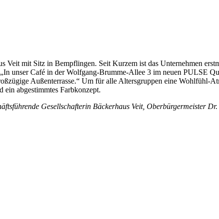
s Veit mit Sitz in Bempflingen. Seit Kurzem ist das Unternehmen erstma
i: „In unser Café in der Wolfgang-Brumme-Allee 3 im neuen PULSE Quart
großzügige Außenterrasse.“ Um für alle Altersgruppen eine Wohlfühl-Atm
nd ein abgestimmtes Farbkonzept.
häftsführende Gesellschafterin Bäckerhaus Veit, Oberbürgermeister Dr.