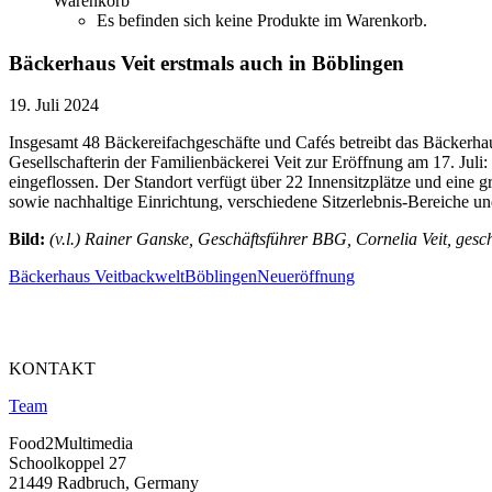
Warenkorb
Es befinden sich keine Produkte im Warenkorb.
Bäckerhaus Veit erstmals auch in Böblingen
19. Juli 2024
Insgesamt 48 Bäckereifachgeschäfte und Cafés betreibt das Bäckerhau
Gesellschafterin der Familienbäckerei Veit zur Eröffnung am 17. Jul
eingeflossen. Der Standort verfügt über 22 Innensitzplätze und eine 
sowie nachhaltige Einrichtung, verschiedene Sitzerlebnis-Bereiche u
Bild:
(v.l.) Rainer Ganske, Geschäftsführer BBG, Cornelia Veit, gesc
Bäckerhaus Veit
backwelt
Böblingen
Neueröffnung
KONTAKT
Team
Food2Multimedia
Schoolkoppel 27
21449 Radbruch, Germany