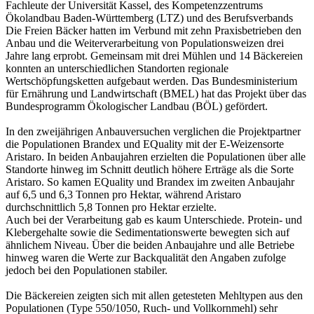
Fachleute der Universität Kassel, des Kompetenzzentrums
Ökolandbau Baden-Württemberg (LTZ) und des Berufsverbands
Die Freien Bäcker hatten im Verbund mit zehn Praxisbetrieben den
Anbau und die Weiterverarbeitung von Populationsweizen drei
Jahre lang erprobt. Gemeinsam mit drei Mühlen und 14 Bäckereien
konnten an unterschiedlichen Standorten regionale
Wertschöpfungsketten aufgebaut werden. Das Bundesministerium
für Ernährung und Landwirtschaft (BMEL) hat das Projekt über das
Bundesprogramm Ökologischer Landbau (BÖL) gefördert.
In den zweijährigen Anbauversuchen verglichen die Projektpartner
die Populationen Brandex und EQuality mit der E-Weizensorte
Aristaro. In beiden Anbaujahren erzielten die Populationen über alle
Standorte hinweg im Schnitt deutlich höhere Erträge als die Sorte
Aristaro. So kamen EQuality und Brandex im zweiten Anbaujahr
auf 6,5 und 6,3 Tonnen pro Hektar, während Aristaro
durchschnittlich 5,8 Tonnen pro Hektar erzielte.
Auch bei der Verarbeitung gab es kaum Unterschiede. Protein- und
Klebergehalte sowie die Sedimentationswerte bewegten sich auf
ähnlichem Niveau. Über die beiden Anbaujahre und alle Betriebe
hinweg waren die Werte zur Backqualität den Angaben zufolge
jedoch bei den Populationen stabiler.
Die Bäckereien zeigten sich mit allen getesteten Mehltypen aus den
Populationen (Type 550/1050, Ruch- und Vollkornmehl) sehr