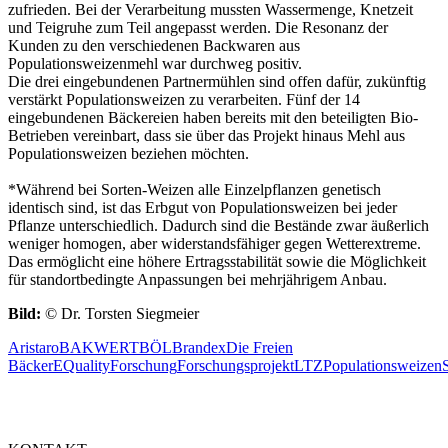
zufrieden. Bei der Verarbeitung mussten Wassermenge, Knetzeit
und Teigruhe zum Teil angepasst werden. Die Resonanz der
Kunden zu den verschiedenen Backwaren aus
Populationsweizenmehl war durchweg positiv.
Die drei eingebundenen Partnermühlen sind offen dafür, zukünftig
verstärkt Populationsweizen zu verarbeiten. Fünf der 14
eingebundenen Bäckereien haben bereits mit den beteiligten Bio-
Betrieben vereinbart, dass sie über das Projekt hinaus Mehl aus
Populationsweizen beziehen möchten.
*Während bei Sorten-Weizen alle Einzelpflanzen genetisch
identisch sind, ist das Erbgut von Populationsweizen bei jeder
Pflanze unterschiedlich. Dadurch sind die Bestände zwar äußerlich
weniger homogen, aber widerstandsfähiger gegen Wetterextreme.
Das ermöglicht eine höhere Ertragsstabilität sowie die Möglichkeit
für standortbedingte Anpassungen bei mehrjährigem Anbau.
Bild:
© Dr. Torsten Siegmeier
Aristaro
BAKWERT
BÖL
Brandex
Die Freien
Bäcker
EQuality
Forschung
Forschungsprojekt
LTZ
Populationsweizen