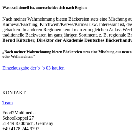
Was traditionell ist, unterscheidet sich nach Region
Nach meiner Wahrnehmung bieten Bäckereien stets eine Mischung aus 
Karneval/Fasching, Kirchweih/Kerwe/Kirmes usw. Interessant ist, das
gebacken. In anderen Regionen kennt man zum gleichen Anlass Weckm
traditionelle Backwaren im ganzjährigen Sortiment, z. B. regionale B
Bernd Kütscher, Direktor der Akademie Deutsches Bäckerhan
„Nach meiner Wahrnehmung bieten Bäckereien stets eine Mischung aus neueren
oder Weihnachten.“
Einzelausgabe der b+b 03 kaufen
KONTAKT
Team
Food2Multimedia
Schoolkoppel 27
21449 Radbruch, Germany
+49 4178 244 9797