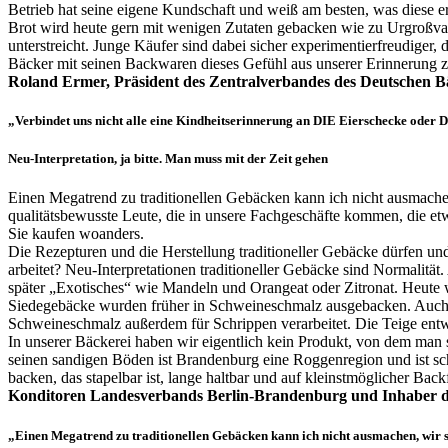
Betrieb hat seine eigene Kundschaft und weiß am besten, was diese erw
Brot wird heute gern mit wenigen Zutaten gebacken wie zu Urgroßvate
unterstreicht. Junge Käufer sind dabei sicher experimentierfreudiger
Bäcker mit seinen Backwaren dieses Gefühl aus unserer Erinnerung 
Roland Ermer, Präsident des Zentralverbandes des Deutschen 
„Verbindet uns nicht alle eine Kindheitserinnerung an DIE Eierschecke oder
Neu-Interpretation, ja bitte. Man muss mit der Zeit gehen
Einen Megatrend zu traditionellen Gebäcken kann ich nicht ausmachen,
qualitätsbewusste Leute, die in unsere Fachgeschäfte kommen, die etw
Sie kaufen woanders.
Die Rezepturen und die Herstellung traditioneller Gebäcke dürfen un
arbeitet? Neu-Interpretationen traditioneller Gebäcke sind Normalität
später „Exotisches“ wie Mandeln und Orangeat oder Zitronat. Heute w
Siedegebäcke wurden früher in Schweineschmalz ausgebacken. Auch 
Schweineschmalz außerdem für Schrippen verarbeitet. Die Teige entwi
In unserer Bäckerei haben wir eigentlich kein Produkt, von dem man 
seinen sandigen Böden ist Brandenburg eine Roggenregion und ist sch
backen, das stapelbar ist, lange haltbar und auf klein
Konditoren Landesverbands Berlin-Brandenburg und Inhaber de
„Einen Megatrend zu traditionellen Gebäcken kann ich nicht ausmachen, wir st