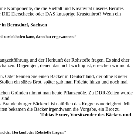
ne Komponente, die die Vielfalt und Kreativität unseres Berufes
weise DIE Eierschecke oder DAS knusprige Krustenbrot? Wenn ein
 in Bernsdorf, Sachsen
hl zurückholen kann, dann hat er gewonnen.“
Langzeitführung und der Herkunft der Rohstoffe fragen. Es sind eher
ätzen. Diejenigen, denen das nicht wichtig ist, erreichen wir nicht.
hen. Oder kennen Sie einen Bäcker in Deutschland, der ohne Kneter
n Stollen ein süßes Brot, später gab man Früchte hinzu und noch mal
cklichen Gründen nimmt man heute Pflanzenöle. Zu DDR-Zeiten wurde
 sind.
 Brandenburger Bäckerei ist natürlich das Roggensauerteigbrot. Mit
heiten bekamen die Bäcker irgendwann die Vorgabe, ein Brot zu
 das Kommissbrot.
Tobias Exner, Vorsitzender des Bäcker- und
und der Herkunft der Rohstoffe fragen.“