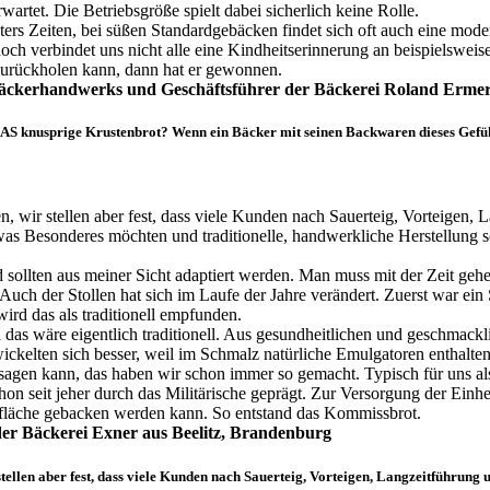
artet. Die Betriebsgröße spielt dabei sicherlich keine Rolle.
rs Zeiten, bei süßen Standardgebäcken findet sich oft auch eine moder
, doch verbindet uns nicht alle eine Kindheitserinnerung an beispiels
zurückholen kann, dann hat er gewonnen.
Bäckerhandwerks und Geschäftsführer der Bäckerei Roland Ermer
 DAS knusprige Krustenbrot? Wenn ein Bäcker mit seinen Backwaren dieses Gefü
 wir stellen aber fest, dass viele Kunden nach Sauerteig, Vorteigen, 
as Besonderes möchten und traditionelle, handwerkliche Herstellung sch
d sollten aus meiner Sicht adaptiert werden. Man muss mit der Zeit ge
. Auch der Stollen hat sich im Laufe der Jahre verändert. Zuerst war ei
ird das als traditionell empfunden.
das wäre eigentlich traditionell. Aus gesundheitlichen und geschma
ckelten sich besser, weil im Schmalz natürliche Emulgatoren enthalten
sagen kann, das haben wir schon immer so gemacht. Typisch für uns als
on seit jeher durch das Militärische geprägt. Zur Versorgung der Ein
stmöglicher Backfläche gebacken werden kann. So entstand
r Bäckerei Exner aus Beelitz, Brandenburg
ellen aber fest, dass viele Kunden nach Sauerteig, Vorteigen, Langzeitführung 