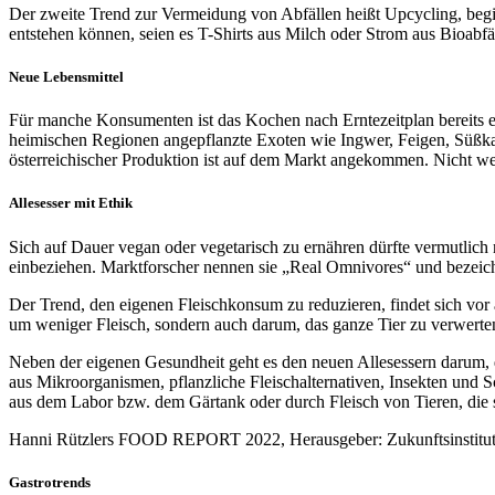
Der zweite Trend zur Vermeidung von Abfällen heißt Upcycling, begi
entstehen können, seien es T-Shirts aus Milch oder Strom aus Bioabfä
Neue Lebensmittel
Für manche Konsumenten ist das Kochen nach Erntezeitplan bereits e
heimischen Regionen angepflanzte Exoten wie Ingwer, Feigen, Süßkar
österreichischer Produktion ist auf dem Markt angekommen. Nicht w
Allesesser mit Ethik
Sich auf Dauer vegan oder vegetarisch zu ernähren dürfte vermutlich 
einbeziehen. Marktforscher nennen sie „Real Omnivores“ und bezeich
Der Trend, den eigenen Fleischkonsum zu reduzieren, findet sich vor
um weniger Fleisch, sondern auch darum, das ganze Tier zu verwert
Neben der eigenen Gesundheit geht es den neuen Allesessern darum, 
aus Mikroorganismen, pflanzliche Fleischalternativen, Insekten und 
aus dem Labor bzw. dem Gärtank oder durch Fleisch von Tieren, die 
Hanni Rützlers FOOD REPORT 2022, Herausgeber: Zukunftsinstitut Gm
Gastrotrends