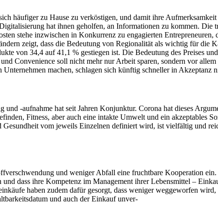
 häufiger zu Hause zu verköstigen, und damit ihre Aufmerksamkeit da
Digitalisierung hat ihnen geholfen, an Informationen zu kommen. Die tr
Kosten stehe inzwischen in Konkurrenz zu engagierten Entrepreneuren, 
ern zeigt, dass die Bedeutung von Regionalität als wichtig für die 
dukte von 34,4 auf 41,1 % gestiegen ist. Die Bedeutung des Preises un
und Convenience soll nicht mehr nur Arbeit sparen, sondern vor allem
 Unternehmen machen, schlagen sich künftig schneller in Akzeptanz nie
und -aufnahme hat seit Jahren Konjunktur. Corona hat dieses Argument 
befinden, Fitness, aber auch eine intakte Umwelt und ein akzeptables
Gesundheit vom jeweils Einzelnen definiert wird, ist vielfältig und re
fverschwendung und weniger Abfall eine fruchtbare Kooperation ein. 
nd dass ihre Kompetenz im Management ihrer Lebensmittel – Einkau
nkäufe haben zudem dafür gesorgt, dass weniger weggeworfen wird, tr
altbarkeitsdatum und auch der Einkauf unver-