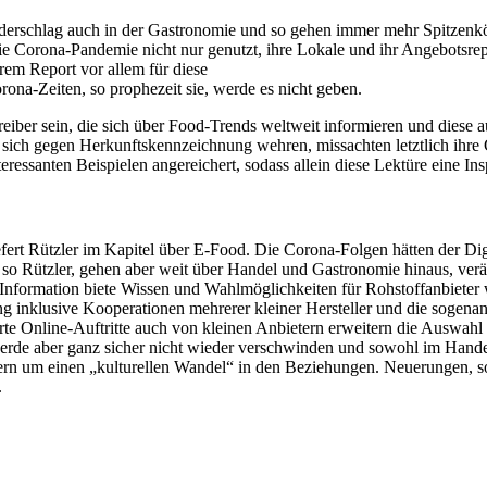
ederschlag auch in der Gastronomie und so gehen immer mehr Spitzenkö
ie Corona-Pandemie nicht nur genutzt, ihre Lokale und ihr Angebotsre
rem Report vor allem für diese
ona-Zeiten, so prophezeit sie, werde es nicht geben.
reiber sein, die sich über Food-Trends weltweit informieren und diese 
ie sich gegen Herkunftskennzeichnung wehren, missachten letztlich ihr
eressanten Beispielen angereichert, sodass allein diese Lektüre eine Insp
efert Rützler im Kapitel über E-Food. Die Corona-Folgen hätten der Di
o Rützler, gehen aber weit über Handel und Gastronomie hinaus, verä
Information biete Wissen und Wahlmöglichkeiten für Rohstoffanbieter w
g inklusive Kooperationen mehrerer kleiner Hersteller und die sogenan
Online-Auftritte auch von kleinen Anbietern erweitern die Auswahl 
rde aber ganz sicher nicht wieder verschwinden und sowohl im Handel
ndern um einen „kulturellen Wandel“ in den Beziehungen. Neuerungen, 
.