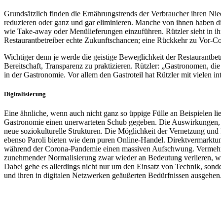
Grundsätzlich finden die Ernährungstrends der Verbraucher ihren Ni
reduzieren oder ganz und gar eliminieren. Manche von ihnen haben d
wie Take-away oder Menülieferungen einzuführen. Rützler sieht in ih
Restaurantbetreiber echte Zukunftschancen; eine Rückkehr zu Vor-Cor
Wichtiger denn je werde die geistige Beweglichkeit der Restaurantbet
Bereitschaft, Transparenz zu praktizieren. Rützler: „Gastronomen, d
in der Gastronomie. Vor allem den Gastroteil hat Rützler mit vielen int
Digitalisierung
Eine ähnliche, wenn auch nicht ganz so üppige Fülle an Beispielen li
Gastronomie einen unerwarteten Schub gegeben. Die Auswirkungen, s
neue soziokulturelle Strukturen. Die Möglichkeit der Vernetzung und 
ebenso Paroli bieten wie dem puren Online-Handel. Direktvermarktun
während der Corona-Pandemie einen massiven Aufschwung. Vermehrte 
zunehmender Normalisierung zwar wieder an Bedeutung verlieren, we
Dabei gehe es allerdings nicht nur um den Einsatz von Technik, so
und ihren in digitalen Netzwerken geäußerten Bedürfnissen ausgehen