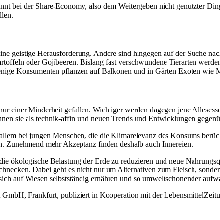
nnt bei der Share-Economy, also dem Weitergeben nicht genutzter Dinge
llen.
ine geistige Herausforderung. Andere sind hingegen auf der Suche nac
toffeln oder Gojibeeren. Bislang fast verschwundene Tierarten werden
enige Konsumenten pflanzen auf Balkonen und in Gärten Exoten wie M
nur einer Minderheit gefallen. Wichtiger werden dagegen jene Allesess
nen sie als technik-affin und neuen Trends und Entwicklungen gegenü
 allem bei jungen Menschen, die die Klimarelevanz des Konsums berücks
en. Zunehmend mehr Akzeptanz finden deshalb auch Innereien.
die ökologische Belastung der Erde zu reduzieren und neue Nahrungsqu
Schnecken. Dabei geht es nicht nur um Alternativen zum Fleisch, sonde
sich auf Wiesen selbstständig ernähren und so umweltschonender aufwa
bH, Frankfurt, publiziert in Kooperation mit der LebensmittelZeitun