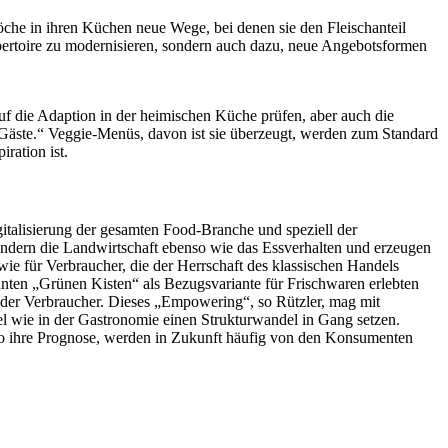
che in ihren Küchen neue Wege, bei denen sie den Fleischanteil
pertoire zu modernisieren, sondern auch dazu, neue Angebotsformen
auf die Adaption in der heimischen Küche prüfen, aber auch die
e Gäste.“ Veggie-Menüs, davon ist sie überzeugt, werden zum Standard
iration ist.
gitalisierung der gesamten Food-Branche und speziell der
ndern die Landwirtschaft ebenso wie das Essverhalten und erzeugen
ie für Verbraucher, die der Herrschaft des klassischen Handels
nten „Grünen Kisten“ als Bezugsvariante für Frischwaren erlebten
der Verbraucher. Dieses „Empowering“, so Rützler, mag mit
 wie in der Gastronomie einen Strukturwandel in Gang setzen.
so ihre Prognose, werden in Zukunft häufig von den Konsumenten