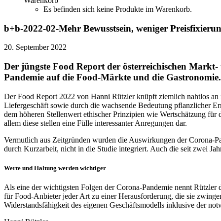
Warenkorb
Es befinden sich keine Produkte im Warenkorb.
b+b-2022-02-Mehr Bewusstsein, weniger Preisfixieru
20. September 2022
Der jüngste Food Report der österreichischen Markt-
Pandemie auf die Food-Märkte und die Gastronomie.
Der Food Report 2022 von Hanni Rützler knüpft ziemlich nahtlos 
Liefergeschäft sowie durch die wachsende Bedeutung pflanzlicher E
dem höheren Stellenwert ethischer Prinzipien wie Wertschätzung für d
allem diese stellen eine Fülle interessanter Anregungen dar.
Vermutlich aus Zeitgründen wurden die Auswirkungen der Corona-Pa
durch Kurzarbeit, nicht in die Studie integriert. Auch die seit zwei J
Werte und Haltung werden wichtiger
Als eine der wichtigsten Folgen der Corona-Pandemie nennt Rützler 
für Food-Anbieter jeder Art zu einer Herausforderung, die sie zwing
Widerstandsfähigkeit des eigenen Geschäftsmodells inklusive der not