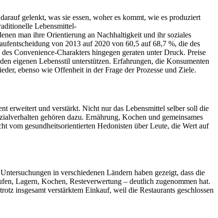
rauf gelenkt, was sie essen, woher es kommt, wie es produziert
aditionelle Lebensmittel-
denen man ihre Orientierung an Nachhaltigkeit und ihr soziales
Kaufentscheidung von 2013 auf 2020 von 60,5 auf 68,7 %, die des
d des Convenience-Charakters hingegen geraten unter Druck. Preise
 den eigenen Lebensstil unterstützen. Erfahrungen, die Konsumenten
der, ebenso wie Offenheit in der Frage der Prozesse und Ziele.
erweitert und verstärkt. Nicht nur das Lebensmittel selber soll die
 Sozialverhalten gehören dazu. Ernährung, Kochen und gemeinsames
icht vom gesundheitsorientierten Hedonisten über Leute, die Wert auf
Untersuchungen in verschiedenen Ländern haben gezeigt, dass die
fen, Lagern, Kochen, Resteverwertung – deutlich zugenommen hat.
otz insgesamt verstärktem Einkauf, weil die Restaurants geschlossen