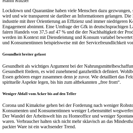
Hanni Rützler
Lockdown und Quarantäne haben viele Menschen dazu gezwungen, sich
wird und wie transparent sie darüber an Informationen gelangen. Die 
industrie mit ihrer Orientierung an Effizienz und immer niedrigeren 
Engagement abnimmt. Eine Umfrage der Gfk in deutschsprachigen Länd
fairen Handels von 37,5 auf 47 % und die der Nachhaltigkeit der Pro
werden im Kontext mit Dienstleistung und Konsum variabel bewertet 
und Konsumentinnen beispielsweise mit der Servicefreundlichkeit von
Gesundheit breiter gefasst
Gesundheit als wichtiges Argument bei der Nahrungsmittelbeschaffung 
Gesundheit fördern, es wird zunehmend ganzheitlich definiert. Wohl
Essen gehören enger zusammen denn je zuvor. Wie detailliert das Feld 
spirituelle Aspekte legen, bis hin zum altbekannten „free from“.
Weniger Abfall vom Acker bis auf den Teller
Corona und Kimakrise gehen bei der Forderung nach weniger Rohstof
Konsumenten und Konsumentinnen weniger Lebensmittel wegwerfen u
Der Wandel der Arbeitswelt hin zu Homeoffice und weniger Spontanei
waren. Verbraucher halten sich nicht mehr sklavisch an das Mindesth
packter Ware ist ein wachsender Trend.