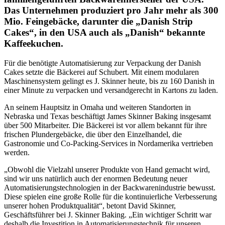
Das Unternehmen produziert pro Jahr mehr als 300
Mio. Feingebäcke, darunter die „Danish Strip
Cakes“, in den USA auch als „Danish“ bekannte
Kaffeekuchen.
Für die benötigte Automatisierung zur Verpackung der Danish
Cakes setzte die Bäckerei auf Schubert. Mit einem modularen
Maschinensystem gelingt es J. Skinner heute, bis zu 160 Danish in
einer Minute zu verpacken und versandgerecht in Kartons zu laden.
An seinem Hauptsitz in Omaha und weiteren Standorten in
Nebraska und Texas beschäftigt James Skinner Baking insgesamt
über 500 Mitarbeiter. Die Bäckerei ist vor allem bekannt für ihre
frischen Plundergebäcke, die über den Einzelhandel, die
Gastronomie und Co-Packing-Services in Nordamerika vertrieben
werden.
„Obwohl die Vielzahl unserer Produkte von Hand gemacht wird,
sind wir uns natürlich auch der enormen Bedeutung neuer
Automatisierungstechnologien in der Backwarenindustrie bewusst.
Diese spielen eine große Rolle für die kontinuierliche Verbesserung
unserer hohen Produktqualität“, betont David Skinner,
Geschäftsführer bei J. Skinner Baking. „Ein wichtiger Schritt war
deshalb die Investition in Automatisierungstechnik für unseren