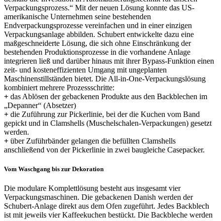
Verpackungsprozess.“ Mit der neuen Lösung konnte das US-
amerikanische Unternehmen seine bestehenden
Endverpackungsprozesse vereinfachen und in einer einzigen
Verpackungsanlage abbilden. Schubert entwickelte dazu eine
maßgeschneiderte Lösung, die sich ohne Einschränkung der
bestehenden Produktionsprozesse in die vorhandene Anlage
integrieren ließ und darüber hinaus mit ihrer Bypass-Funktion einen
zeit- und kosteneffizienten Umgang mit ungeplanten
Maschinenstillständen bietet. Die All-in-One-Verpackungslösung
kombiniert mehrere Prozessschritte:
+
das Ablösen der gebackenen Produkte aus den Backblechen im
„Depanner“ (Absetzer)
+
die Zuführung zur Pickerlinie, bei der die Kuchen vom Band
gepickt und in Clamshells (Muschelschalen-Verpackungen) gesetzt
werden.
+
über Zuführbänder gelangen die befüllten Clamshells
anschließend von der Pickerlinie in zwei baugleiche Casepacker.
Vom Waschgang bis zur Dekoration
Die modulare Komplettlösung besteht aus insgesamt vier
Verpackungsmaschinen. Die gebackenen Danish werden der
Schubert-Anlage direkt aus dem Ofen zugeführt. Jedes Backblech
ist mit jeweils vier Kaffeekuchen bestückt. Die Backbleche werden