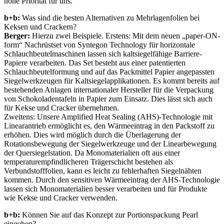
hohe Priorität für uns.
b+b:
Was sind die besten Alternativen zu Mehrlagenfolien bei
Keksen und Crackern?
Berger:
Hierzu zwei Beispiele. Erstens: Mit dem neuen „paper-ON-
form“ Nachrüstset von Syntegon Technology für horizontale
Schlauchbeutelmaschinen lassen sich kaltsiegelfähige Barriere-
Papiere verarbeiten. Das Set besteht aus einer patentierten
Schlauchbeutelformung und auf das Packmittel Papier angepassten
Siegelwerkzeugen für Kaltsiegelapplikationen. Es kommt bereits auf
bestehenden Anlagen internationaler Hersteller für die Verpackung
von Schokoladentafeln in Papier zum Einsatz. Dies lässt sich auch
für Kekse und Cracker übernehmen.
Zweitens: Unsere Amplified Heat Sealing (AHS)-Technologie mit
Linearantrieb ermöglicht es, den Wärmeeintrag in den Packstoff zu
erhöhen. Dies wird möglich durch die Überlagerung der
Rotationsbewegung der Siegelwerkzeuge und der Linearbewegung
der Quersiegelstation. Da Monomaterialien oft aus einer
temperaturempfindlicheren Trägerschicht bestehen als
Verbundstofffolien, kann es leicht zu fehlerhaften Siegelnähten
kommen. Durch den sensitiven Wärmeeintrag der AHS-Technologie
lassen sich Monomaterialien besser verarbeiten und für Produkte
wie Kekse und Cracker verwenden.
b+b:
Können Sie auf das Konzept zur Portionspackung Pearl
eingehen?