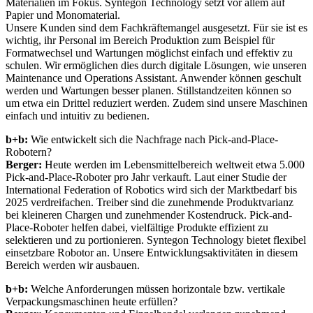
Materialien im Fokus. Syntegon Technology setzt vor allem auf
Papier und Monomaterial.
Unsere Kunden sind dem Fachkräftemangel ausgesetzt. Für sie ist es
wichtig, ihr Personal im Bereich Produktion zum Beispiel für
Formatwechsel und Wartungen möglichst einfach und effektiv zu
schulen. Wir ermöglichen dies durch digitale Lösungen, wie unseren
Maintenance und Operations Assistant. Anwender können geschult
werden und Wartungen besser planen. Stillstandzeiten können so
um etwa ein Drittel reduziert werden. Zudem sind unsere Maschinen
einfach und intuitiv zu bedienen.
b+b:
Wie entwickelt sich die Nachfrage nach Pick-and-Place-
Robotern?
Berger:
Heute werden im Lebensmittelbereich weltweit etwa 5.000
Pick-and-Place-Roboter pro Jahr verkauft. Laut einer Studie der
International Federation of Robotics wird sich der Marktbedarf bis
2025 verdreifachen. Treiber sind die zunehmende Produktvarianz
bei kleineren Chargen und zunehmender Kostendruck. Pick-and-
Place-Roboter helfen dabei, vielfältige Produkte effizient zu
selektieren und zu portionieren. Syntegon Technology bietet flexibel
einsetzbare Robotor an. Unsere Entwicklungsaktivitäten in diesem
Bereich werden wir ausbauen.
b+b:
Welche Anforderungen müssen horizontale bzw. vertikale
Verpackungsmaschinen heute erfüllen?