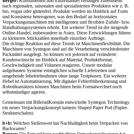
Berger:
Konsumenten und Einzelhandel verlangen zunehmend
nach regionalen, saisonalen und spezialisierten Produkten wie z. B.
bio, vegan oder glutenfrei. Produkte werden im Hinblick auf Form
und Konsistenz heterogener, was den Bedarf an horizontalen
Verpackungsmaschinen mit intelligenten und flexiblen Zufuhr- bzw.
Handhabungssystemen erhöht. Ein weiterer Trend ist der steigende
Online-Handel, insbesondere in Asien. Diese Entwicklungen führen
zu kleineren Stückzahlen innerhalb einzelner Aufträge.
Die richtige Reaktion auf diese Trends ist Maschinenflexibilität. Die
Maschinen von Syntegon sind auf die Verarbeitung verschiedenster
Packmittel ausgelegt. So können wir jederzeit auf veränderte
Kundenwünsche im Hinblick auf Material, Produktformat,
Geschwindigkeit und Volumen reagieren. Unsere modular
aufgebauten Systeme ermöglichen schnelle Lieferzeiten und
umgehende Inbetriebnahmen ohne lange Testphasen. Ein weiterer
Hebel ist Automatisierung. Mit digitaler Fehlerfrüherkennung und
Robotikansätzen können Maschinen beim Formatwechsel noch
selbstständiger agieren.
Gemeinsam mit BillerudKorsnäs entwickelte Syntegon Technology
ein neues Verpackungskonzept namens Shaped Paper Pod (Papier-
Strukturschalen)
b+b:
Welchen Stellenwert hat Nachhaltigkeit beim Verpacken von
Backwaren?
Berger:
Die Entwicklung nachhaltiger Verpackungslösungen hat