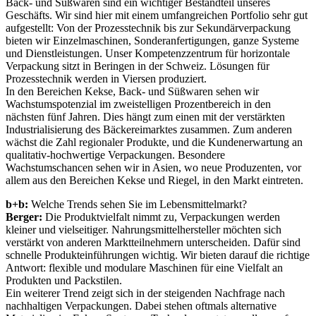
Back- und Süßwaren sind ein wichtiger Bestandteil unseres
Geschäfts. Wir sind hier mit einem umfangreichen Portfolio sehr gut
aufgestellt: Von der Prozesstechnik bis zur Sekundärverpackung
bieten wir Einzelmaschinen, Sonderanfertigungen, ganze Systeme
und Dienstleistungen. Unser Kompetenzzentrum für horizontale
Verpackung sitzt in Beringen in der Schweiz. Lösungen für
Prozesstechnik werden in Viersen produziert.
In den Bereichen Kekse, Back- und Süßwaren sehen wir
Wachstumspotenzial im zweistelligen Prozentbereich in den
nächsten fünf Jahren. Dies hängt zum einen mit der verstärkten
Industrialisierung des Bäckereimarktes zusammen. Zum anderen
wächst die Zahl regionaler Produkte, und die Kundenerwartung an
qualitativ-hochwertige Verpackungen. Besondere
Wachstumschancen sehen wir in Asien, wo neue Produzenten, vor
allem aus den Bereichen Kekse und Riegel, in den Markt eintreten.
b+b:
Welche Trends sehen Sie im Lebensmittelmarkt?
Berger:
Die Produktvielfalt nimmt zu, Verpackungen werden
kleiner und vielseitiger. Nahrungsmittelhersteller möchten sich
verstärkt von anderen Marktteilnehmern unterscheiden. Dafür sind
schnelle Produkteinführungen wichtig. Wir bieten darauf die richtige
Antwort: flexible und modulare Maschinen für eine Vielfalt an
Produkten und Packstilen.
Ein weiterer Trend zeigt sich in der steigenden Nachfrage nach
nachhaltigen Verpackungen. Dabei stehen oftmals alternative