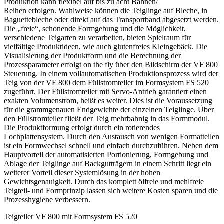
Produktion kann flexibel auf bis zu acht Bahnen/
Reihen erfolgen. Wahlweise können die Teiglinge auf Bleche, in
Baguettebleche oder direkt auf das Transportband abgesetzt werden.
Die „freie“, schonende Formgebung und die Möglichkeit,
verschiedene Teigarten zu verarbeiten, bieten Spielraum für
vielfältige Produktideen, wie auch glutenfreies Kleingebäck. Die
Visualisierung der Produktform und die Berechnung der
Prozessparameter erfolgt on the fly über den Bildschirm der VF 800
Steuerung. In einem vollautomatischen Produktionsprozess wird der
Teig von der VF 800 dem Füllstromteiler im Formsystem FS 520
zugeführt. Der Füllstromteiler mit Servo-Antrieb garantiert einen
exakten Volumenstrom, heißt es weiter. Dies ist die Voraussetzung
für die grammgenauen Endgewichte der einzelnen Teiglinge. Über
den Füllstromteiler fließt der Teig mehrbahnig in das Formmodul.
Die Produktformung erfolgt durch ein rotierendes
Lochplattensystem. Durch den Austausch von wenigen Formatteilen
ist ein Formwechsel schnell und einfach durchzuführen. Neben dem
Hauptvorteil der automatisierten Portionierung, Formgebung und
Ablage der Teiglinge auf Backgutträgern in einem Schritt liegt ein
weiterer Vorteil dieser Systemlösung in der hohen
Gewichtsgenauigkeit. Durch das komplett ölfreie und mehlfreie
Teigteil- und Formprinzip lassen sich weitere Kosten sparen und die
Prozesshygiene verbessern.
Teigteiler VF 800 mit Formsystem FS 520