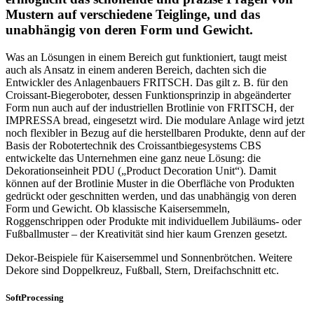
Mustern auf verschiedene Teiglinge, und das
unabhängig von deren Form und Gewicht.
Was an Lösungen in einem Bereich gut funktioniert, taugt meist
auch als Ansatz in einem anderen Bereich, dachten sich die
Entwickler des Anlagenbauers FRITSCH. Das gilt z. B. für den
Croissant-Biegeroboter, dessen Funktionsprinzip in abgeänderter
Form nun auch auf der industriellen Brotlinie von FRITSCH, der
IMPRESSA bread, eingesetzt wird. Die modulare Anlage wird jetzt
noch flexibler in Bezug auf die herstellbaren Produkte, denn auf der
Basis der Robotertechnik des Croissantbiegesystems CBS
entwickelte das Unternehmen eine ganz neue Lösung: die
Dekorationseinheit PDU („Product Decoration Unit“). Damit
können auf der Brotlinie Muster in die Oberfläche von Produkten
gedrückt oder geschnitten werden, und das unabhängig von deren
Form und Gewicht. Ob klassische Kaisersemmeln,
Roggenschrippen oder Produkte mit individuellem Jubiläums- oder
Fußballmuster – der Kreativität sind hier kaum Grenzen gesetzt.
Dekor-Beispiele für Kaisersemmel und Sonnenbrötchen. Weitere
Dekore sind Doppelkreuz, Fußball, Stern, Dreifachschnitt etc.
SoftProcessing