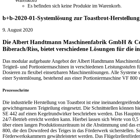
Warenkorb
Es befinden sich keine Produkte im Warenkorb.
b+b-2020-01-Systemlösung zur Toastbrot-Herstellung
9. August 2020
Die Albert Handtmann Maschinenfabrik GmbH & C
Biberach/Riss, bietet verschiedene Lösungen für die in
Das modular aufgebaute Angebot der Albert Handtmann Maschinenfabr
Teigteil- und Portioniermaschinen in verschiedenen Leistungsstufen
Dosieren zu flexibel einsetzbaren Maschinenlösungen. Alle Systeme sin
einer Systemlösung, bestehend aus einer Portioniermaschine VF 800 
Prozessschritte
Die industrielle Herstellung von Toastbrot ist eine ineinandergreif
gewichtsgenauen Teigteilung eingesetzt. Die Schnittstellen können h
SE 442 auf einen Kegelrundwirker beschrieben werden. Das Hauptmer
24/7-Betrieb erreicht werden kann. Hierbei lassen sich Werte von 0,
über einen langen Produktionszeitraum ist die Abstimmung und das e
800, die den Downfeed des Teiges in das Förderwerk sicherstellen. 
Förderwerkskammern gewährleistetet werden. Das Flügelzellenförderwe