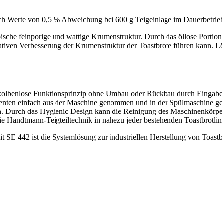
ich Werte von 0,5 % Abweichung bei 600 g Teigeinlage im Dauerbetrieb 
pische feinporige und wattige Krumenstruktur. Durch das öllose Portion
itativen Verbesserung der Krumenstruktur der Toastbrote führen kann. 
kolbenlose Funktionsprinzip ohne Umbau oder Rückbau durch Eingabe a
nten einfach aus der Maschine genommen und in der Spülmaschine ger
n. Durch das Hygienic Design kann die Reinigung des Maschinenkörpers
die Handtmann-Teigteiltechnik in nahezu jeder bestehenden Toastbrotl
 SE 442 ist die Systemlösung zur industriellen Herstellung von Toastb