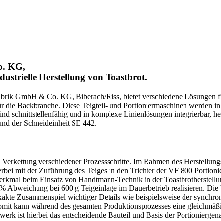
o. KG,
dustrielle Herstellung von Toastbrot.
ik GmbH & Co. KG, Biberach/Riss, bietet verschiedene Lösungen für di
 für die Backbranche. Diese Teigteil- und Portioniermaschinen werden
d schnittstellenfähig und in komplexe Linienlösungen integrierbar, heißt
und der Schneideinheit SE 442.
ende Verkettung verschiedener Prozessschritte. Im Rahmen des Herstell
ierbei mit der Zuführung des Teiges in den Trichter der VF 800 Porti
kmal beim Einsatz von Handtmann-Technik in der Toastbrotherstellung
5 % Abweichung bei 600 g Teigeinlage im Dauerbetrieb realisieren. Di
xakte Zusammenspiel wichtiger Details wie beispielsweise der synchr
Somit kann während des gesamten Produktionsprozesses eine gleichmäßig
rk ist hierbei das entscheidende Bauteil und Basis der Portioniergenau