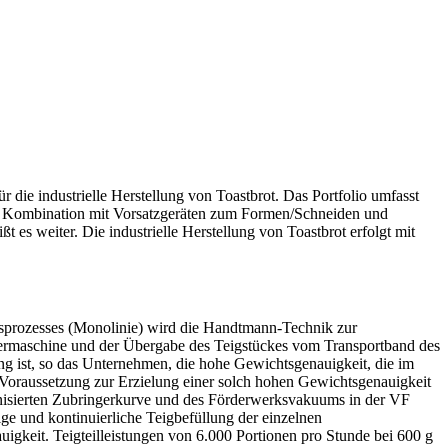
e industrielle Herstellung von Toastbrot. Das Portfolio umfasst
 in Kombination mit Vorsatzgeräten zum Formen/Schneiden und
 es weiter. Die industrielle Herstellung von Toastbrot erfolgt mit
ungsprozesses (Monolinie) wird die Handtmann-Technik zur
oniermaschine und der Übergabe des Teigstückes vom Transportband des
 ist, so das Unternehmen, die hohe Gewichtsgenauigkeit, die im
e Voraussetzung zur Erzielung einer solch hohen Gewichtsgenauigkeit
onisierten Zubringerkurve und des Förderwerksvakuums in der VF
e und kontinuierliche Teigbefüllung der einzelnen
igkeit. Teigteilleistungen von 6.000 Portionen pro Stunde bei 600 g