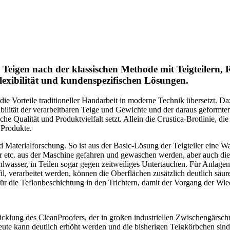
 Teigen nach der klassischen Methode mit Teigteilern,
lexibilität und kundenspezifischen Lösungen.
die Vorteile traditioneller Handarbeit in moderne Technik übersetzt. Daz
ibilität der verarbeitbaren Teige und Gewichte und der daraus gefor
 Qualität und Produktvielfalt setzt. Allein die Crustica-Brotlinie, d
 Produkte.
Materialforschung. So ist aus der Basic-Lösung der Teigteiler eine 
tc. aus der Maschine gefahren und gewaschen werden, aber auch die 
ahlwasser, in Teilen sogar gegen zeitweiliges Untertauchen. Für Anlagen
, verarbeitet werden, können die Oberflächen zusätzlich deutlich säure
für die Teflonbeschichtung in den Trichtern, damit der Vorgang der Wie
icklung des CleanProofers, der in großen industriellen Zwischengärsch
beute kann deutlich erhöht werden und die bisherigen Teigkörbchen sind