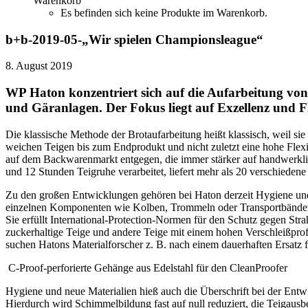
Warenkorb
Es befinden sich keine Produkte im Warenkorb.
b+b-2019-05-„Wir spielen Championsleague“
8. August 2019
WP Haton konzentriert sich auf die Aufarbeitung von
und Gäranlagen. Der Fokus liegt auf Exzellenz und F
Die klassische Methode der Brotaufarbeitung heißt klassisch, weil sie 
weichen Teigen bis zum Endprodukt und nicht zuletzt eine hohe Flex
auf dem Backwarenmarkt entgegen, die immer stärker auf handwerkliche
und 12 Stunden Teigruhe verarbeitet, liefert mehr als 20 verschiedene
Zu den großen Entwicklungen gehören bei Haton derzeit Hygiene und 
einzelnen Komponenten wie Kolben, Trommeln oder Transportbänder e
Sie erfüllt International-Protection-Normen für den Schutz gegen Str
zuckerhaltige Teige und andere Teige mit einem hohen Verschleißprofil
suchen Hatons Materialforscher z. B. nach einem dauerhaften Ersatz 
C-Proof-perforierte Gehänge aus Edelstahl für den CleanProofer
Hygiene und neue Materialien hieß auch die Überschrift bei der Entw
Hierdurch wird Schimmelbildung fast auf null reduziert, die Teigaus