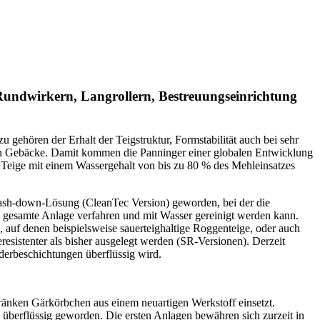
 Rundwirkern, Langrollern, Bestreuungseinrichtung
u gehören der Erhalt der Teigstruktur, Formstabilität auch bei sehr
mten Gebäcke. Damit kommen die Panninger einer globalen Entwicklung
ie Teige mit einem Wassergehalt von bis zu 80 % des Mehleinsatzes
Wash-down-Lösung (CleanTec Version) geworden, bei der die
gesamte Anlage verfahren und mit Wasser gereinigt werden kann.
, auf denen beispielsweise sauerteighaltige Roggenteige, oder auch
resistenter als bisher ausgelegt werden (SR-Versionen). Derzeit
derbeschichtungen überflüssig wird.
ränken Gärkörbchen aus einem neuartigen Werkstoff einsetzt.
 überflüssig geworden. Die ersten Anlagen bewähren sich zurzeit in