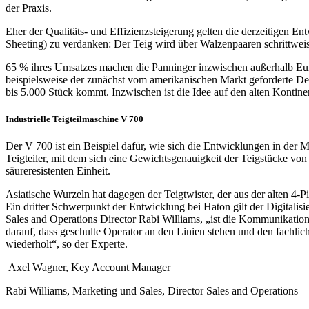
der Praxis.
Eher der Qualitäts- und Effizienzsteigerung gelten die derzeitigen 
Sheeting) zu verdanken: Der Teig wird über Walzenpaaren schrittwei
65 % ihres Umsatzes machen die Panninger inzwischen außerhalb E
beispielsweise der zunächst vom amerikanischen Markt geforderte Dec
bis 5.000 Stück kommt. Inzwischen ist die Idee auf den alten Kontin
Industrielle Teigteilmaschine V 700
Der V 700 ist ein Beispiel dafür, wie sich die Entwicklungen in der 
Teigteiler, mit dem sich eine Gewichtsgenauigkeit der Teigstücke vo
säureresistenten Einheit.
Asiatische Wurzeln hat dagegen der Teigtwister, der aus der alten 4-P
Ein dritter Schwerpunkt der Entwicklung bei Haton gilt der Digitalis
Sales and Operations Director Rabi Williams, „ist die Kommunikation
darauf, dass geschulte Operator an den Linien stehen und den fachlic
wiederholt“, so der Experte.
Axel Wagner, Key Account Manager
Rabi Williams, Marketing und Sales, Director Sales and Operations