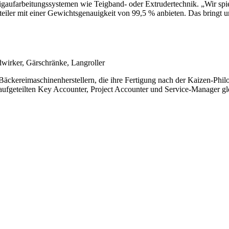
Teigaufarbeitungssystemen wie Teigband- oder Extrudertechnik. „Wir sp
eiler mit einer Gewichtsgenauigkeit von 99,5 % anbieten. Das bringt un
dwirker, Gärschränke, Langroller
ckereimaschinenherstellern, die ihre Fertigung nach der Kaizen-Philo
aufgeteilten Key Accounter, Project Accounter und Service-Manager gl