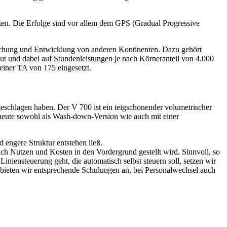
iten. Die Erfolge sind vor allem dem GPS (Gradual Progressive
chung und Entwicklung von anderen Kontinenten. Dazu gehört
ut und dabei auf Stundenleistungen je nach Körneranteil von 4.000
einer TA von 175 eingesetzt.
geschlagen haben. Der V 700 ist ein teigschonender volumetrischer
n heute sowohl als Wash-down-Version wie auch mit einer
 engere Struktur entstehen ließ.
ach Nutzen und Kosten in den Vordergrund gestellt wird. Sinnvoll, so
iensteuerung geht, die automatisch selbst steuern soll, setzen wir
t, bieten wir entsprechende Schulungen an, bei Personalwechsel auch