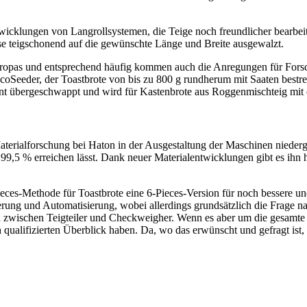
Entwicklungen von Langrollsystemen, die Teige noch freundlicher bearbe
se teigschonend auf die gewünschte Länge und Breite ausgewalzt.
uropas und entsprechend häufig kommen auch die Anregungen für Fors
oSeeder, der Toastbrote von bis zu 800 g rundherum mit Saaten bestre
ent übergeschwappt und wird für Kastenbrote aus Roggenmischteig mit 
Materialforschung bei Haton in der Ausgestaltung der Maschinen nieder
n 99,5 % erreichen lässt. Dank neuer Materialentwicklungen gibt es ih
ieces-Methode für Toastbrote eine 6-Pieces-Version für noch bessere und
ierung und Automatisierung, wobei allerdings grundsätzlich die Frage n
 zwischen Teigteiler und Checkweigher. Wenn es aber um die gesamte Lin
h qualifizierten Überblick haben. Da, wo das erwünscht und gefragt is