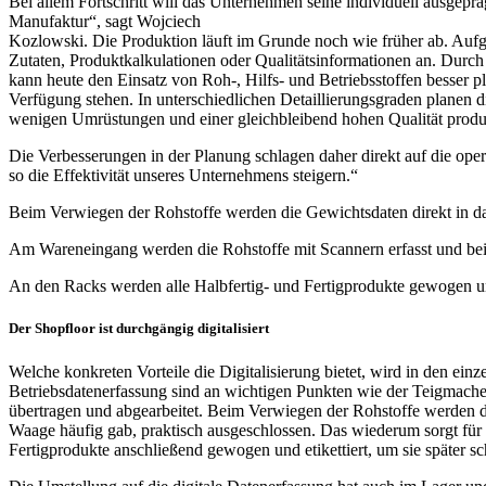
Bei allem Fortschritt will das Unternehmen seine individuell ausgeprä
Manufaktur“, sagt Wojciech
Kozlowski. Die Produktion läuft im Grunde noch wie früher ab. Aufg
Zutaten, Produktkalkulationen oder Qualitätsinformationen an. Durch
kann heute den Einsatz von Roh-, Hilfs- und Betriebsstoffen besser pl
Verfügung stehen. In unterschiedlichen Detaillierungsgraden planen 
wenigen Umrüstungen und einer gleichbleibend hohen Qualität produ
Die Verbesserungen in der Planung schlagen daher direkt auf die oper
so die Effektivität unseres Unternehmens steigern.“
Beim Verwiegen der Rohstoffe werden die Gewichtsdaten direkt in da
Am Wareneingang werden die Rohstoffe mit Scannern erfasst und bei 
An den Racks werden alle Halbfertig- und Fertigprodukte gewogen und 
Der Shopfloor ist durchgängig digitalisiert
Welche konkreten Vorteile die Digitalisierung bietet, wird in den ei
Betriebsdatenerfassung sind an wichtigen Punkten wie der Teigmachere
übertragen und abgearbeitet. Beim Verwiegen der Rohstoffe werden di
Waage häufig gab, praktisch ausgeschlossen. Das wiederum sorgt für 
Fertigprodukte anschließend gewogen und etikettiert, um sie später sc