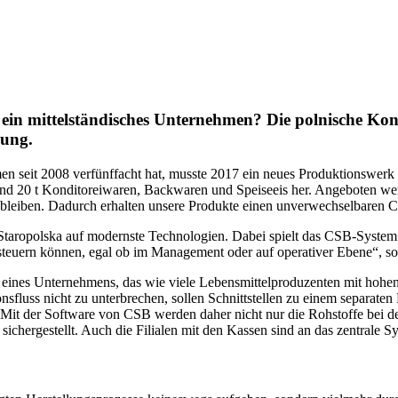
n mittelständisches Unternehmen? Die polnische Kondi
rung.
 seit 2008 verfünffacht hat, musste 2017 ein neues Produktionswerk her
h rund 20 t Konditoreiwaren, Backwaren und Speiseeis her. Angeboten we
o bleiben. Dadurch erhalten unsere Produkte einen unverwechselbaren 
t Staropolska auf modernste Technologien. Dabei spielt das CSB-System
e steuern können, egal ob im Management oder auf operativer Ebene“, s
eines Unternehmens, das wie viele Lebensmittelproduzenten mit hohen
nsfluss nicht zu unterbrechen, sollen Schnittstellen zu einem separat
it der Software von CSB werden daher nicht nur die Rohstoffe bei den
t sichergestellt. Auch die Filialen mit den Kassen sind an das zentrale