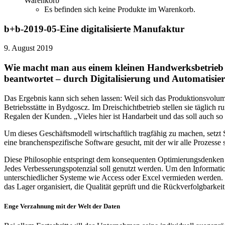
Warenkorb
Es befinden sich keine Produkte im Warenkorb.
b+b-2019-05-Eine digitalisierte Manufaktur
9. August 2019
Wie macht man aus einem kleinen Handwerksbetrieb ei
beantwortet – durch Digitalisierung und Automatisie
Das Ergebnis kann sich sehen lassen: Weil sich das Produktionsvolumen
Betriebsstätte in Bydgoscz. Im Dreischichtbetrieb stellen sie täglic
Regalen der Kunden. „Vieles hier ist Handarbeit und das soll auch s
Um dieses Geschäftsmodell wirtschaftlich tragfähig zu machen, setz
eine branchenspezifische Software gesucht, mit der wir alle Prozess
Diese Philosophie entspringt dem konsequenten Optimierungsdenken 
Jedes Verbesserungspotenzial soll genutzt werden. Um den Informatio
unterschiedlicher Systeme wie Access oder Excel vermieden werden. M
das Lager organisiert, die Qualität geprüft und die Rückverfolgbarkei
Enge Verzahnung mit der Welt der Daten