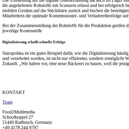
Die Umstellung auf die digitale Datenerfassung hat auch im Lager un
die angelieferten Rohstoffe mit Scannern erfasst und bei erfolgreich 
mobilen Geräten auf die Stücklisten zurück und buchen die benötigte
Mitarbeitern die optimale Kommissionier- und Verladereihenfolge a
Bei der Zusammenstellung der Rohstoffe für die Produktion greifen di
jeweilige Kostenstelle
Digitalisierung schafft schnelle Erfolge
Staropolska ist ein gutes Beispiel dafür, wie die Digitalisierung häuf
und verarbeitet werden, ist nicht nur effizienter, sondern ermöglich
Zukunft. „Wir haben vor, eine neue Bäckerei zu bauen, weil die jetz
KONTAKT
Team
Food2Multimedia
Schoolkoppel 27
21449 Radbruch, Germany
+49 4178 244 9797