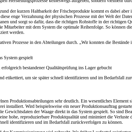
gten Herstellungsprozesse keineswegs aufgeben, sondern vielmehr durch 
rund der kurzen Haltbarkeit der Frischeprodukte kommt es dabei aber 
 diese enge Verzahnung der physischen Prozesse mit der Welt der Daten
anen und sorgt so dafür, dass die richtigen Rohstoffe in der richtigen 
die Mitarbeiter mit dem System die optimale Reihenfolge. So können die
ziert werden.
ativen Prozesse in den Abteilungen durch. „Wir konnten die Bestände i
s System gespielt
erfolgreich bestandener Qualitätsprüfung ins Lager gebucht
etikettiert, um sie später schnell identifizieren und im Bedarfsfall z
nzelnen Produktionsabteilungen sehr deutlich. Ein wesentliches Element 
i installiert. Wird beispielsweise ein neuer Produktionsauftrag gestar
e Gewichtsdaten der Waage direkt in das System gespielt. So sind Bear
eine hohe, reproduzierbare Produktqualität und minimiert die Verlust
hnell identifizieren und im Bedarfsfall zurückverfolgen zu können.