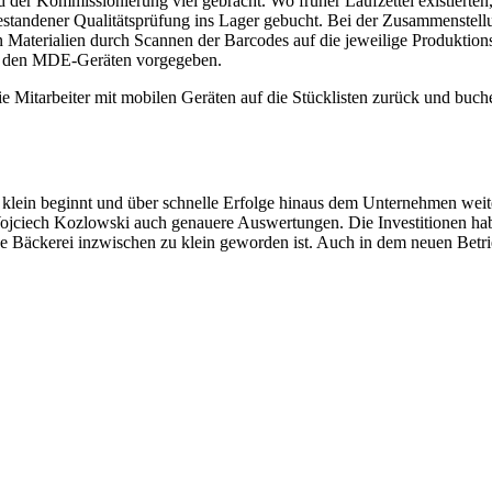
d der Kommissionierung viel gebracht. Wo früher Laufzettel existiert
bestandener Qualitätsprüfung ins Lager gebucht. Bei der Zusammenstellu
n Materialien durch Scannen der Barcodes auf die jeweilige Produktion
uf den MDE-Geräten vorgegeben.
e Mitarbeiter mit mobilen Geräten auf die Stücklisten zurück und buch
ig klein beginnt und über schnelle Erfolge hinaus dem Unternehmen weiter
t Wojciech Kozlowski auch genauere Auswertungen. Die Investitionen hab
ige Bäckerei inzwischen zu klein geworden ist. Auch in dem neuen Bet