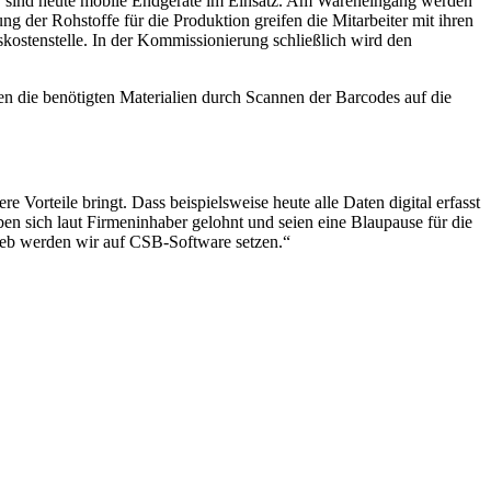
en, sind heute mobile Endgeräte im Einsatz. Am Wareneingang werden
ng der Rohstoffe für die Produktion greifen die Mitarbeiter mit ihren
skostenstelle. In der Kommissionierung schließlich wird den
en die benötigten Materialien durch Scannen der Barcodes auf die
e Vorteile bringt. Dass beispielsweise heute alle Daten digital erfasst
en sich laut Firmeninhaber gelohnt und seien eine Blaupause für die
rieb werden wir auf CSB-Software setzen.“