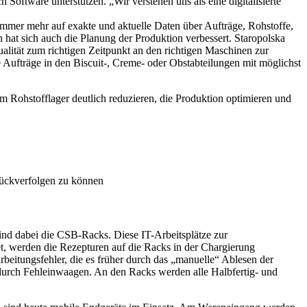
Software unterstützen. „Wir verstehen uns als eine digitalisierte
immer mehr auf exakte und aktuelle Daten über Aufträge, Rohstoffe,
 hat sich auch die Planung der Produktion verbessert. Staropolska
Qualität zum richtigen Zeitpunkt an den richtigen Maschinen zur
 Aufträge in den Biscuit-, Creme- oder Obstabteilungen mit möglichst
m Rohstofflager deutlich reduzieren, die Produktion optimieren und
urückverfolgen zu können
sind dabei die CSB-Racks. Diese IT-Arbeitsplätze zur
tet, werden die Rezepturen auf die Racks in der Chargierung
beitungsfehler, die es früher durch das „manuelle“ Ablesen der
e durch Fehleinwaagen. An den Racks werden alle Halbfertig- und