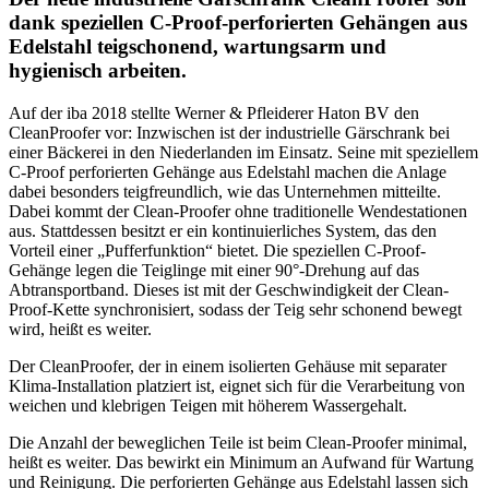
dank speziellen C-Proof-perforierten Gehängen aus
Edelstahl teigschonend, wartungsarm und
hygienisch arbeiten.
Auf der iba 2018 stellte Werner & Pfleiderer Haton BV den
CleanProofer vor: Inzwischen ist der industrielle Gärschrank bei
einer Bäckerei in den Niederlanden im Einsatz. Seine mit speziellem
C-Proof perforierten Gehänge aus Edelstahl machen die Anlage
dabei besonders teigfreundlich, wie das Unternehmen mitteilte.
Dabei kommt der Clean-Proofer ohne traditionelle Wendestationen
aus. Stattdessen besitzt er ein kontinuierliches System, das den
Vorteil einer „Pufferfunktion“ bietet. Die speziellen C-Proof-
Gehänge legen die Teiglinge mit einer 90°-Drehung auf das
Abtransportband. Dieses ist mit der Geschwindigkeit der Clean-
Proof-Kette synchronisiert, sodass der Teig sehr schonend bewegt
wird, heißt es weiter.
Der CleanProofer, der in einem isolierten Gehäuse mit separater
Klima-Installation platziert ist, eignet sich für die Verarbeitung von
weichen und klebrigen Teigen mit höherem Wassergehalt.
Die Anzahl der beweglichen Teile ist beim Clean-Proofer minimal,
heißt es weiter. Das bewirkt ein Minimum an Aufwand für Wartung
und Reinigung. Die perforierten Gehänge aus Edelstahl lassen sich