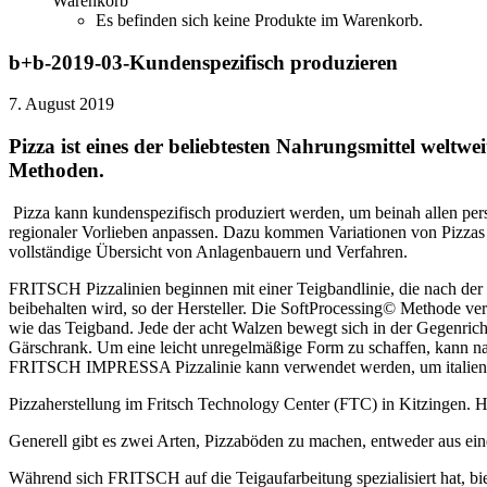
Warenkorb
Es befinden sich keine Produkte im Warenkorb.
b+b-2019-03-Kundenspezifisch produzieren
7. August 2019
Pizza ist eines der beliebtesten Nahrungsmittel weltwe
Methoden.
Pizza kann kundenspezifisch produziert werden, um beinah allen pers
regionaler Vorlieben anpassen. Dazu kommen Variationen von Pizzas un
vollständige Übersicht von Anlagenbauern und Verfahren.
FRITSCH Pizzalinien beginnen mit einer Teigbandlinie, die nach de
beibehalten wird, so der Hersteller. Die SoftProcessing© Methode ver
wie das Teigband. Jede der acht Walzen bewegt sich in der Gegenricht
Gärschrank. Um eine leicht unregelmäßige Form zu schaffen, kann n
FRITSCH IMPRESSA Pizzalinie kann verwendet werden, um italienisch
Pizzaherstellung im Fritsch Technology Center (FTC) in Kitzingen. H
Generell gibt es zwei Arten, Pizzaböden zu machen, entweder aus ei
Während sich FRITSCH auf die Teigaufarbeitung spezialisiert hat, 