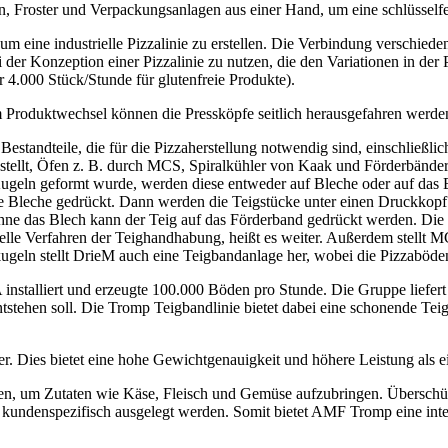
n, Froster und Verpackungsanlagen aus einer Hand, um eine schlüsselfe
 um eine industrielle Pizzalinie zu erstellen. Die Verbindung versch
 der Konzeption einer Pizzalinie zu nutzen, die den Variationen in der P
 4.000 Stück/Stunde für glutenfreie Produkte).
Produktwechsel können die Pressköpfe seitlich herausgefahren werde
n Bestandteile, die für die Pizzaherstellung notwendig sind, einschlie
gestellt, Öfen z. B. durch MCS, Spiralkühler von Kaak und Förderbän
u Kugeln geformt wurde, werden diese entweder auf Bleche oder auf das
ie Bleche gedrückt. Dann werden die Teigstücke unter einen Druckkopf
hne das Blech kann der Teig auf das Förderband gedrückt werden. Di
onelle Verfahren der Teighandhabung, heißt es weiter. Außerdem stellt 
geln stellt DrieM auch eine Teigbandanlage her, wobei die Pizzaböd
installiert und erzeugte 100.000 Böden pro Stunde. Die Gruppe liefer
stehen soll. Die Tromp Teigbandlinie bietet dabei eine schonende Tei
. Dies bietet eine hohe Gewichtgenauigkeit und höhere Leistung als e
 um Zutaten wie Käse, Fleisch und Gemüse aufzubringen. Überschüssi
ndenspezifisch ausgelegt werden. Somit bietet AMF Tromp eine inte