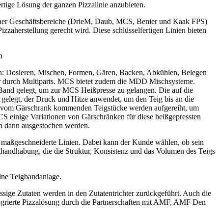
rtige Lösung der ganzen Pizzalinie anzubieten.
iedener Geschäftsbereiche (DrieM, Daub, MCS, Benier und Kaak FPS)
izzaherstellung gerecht wird. Diese schlüsselfertigen Linien bieten
n
ßlich: Dosieren, Mischen, Formen, Gären, Backen, Abkühlen, Belegen
der durch Multiparts. MCS bietet zudem die MDD Mischsysteme.
 Band gelegt, um zur MCS Heißpresse zu gelangen. Die auf die
 gelegt, der Druck und Hitze anwendet, um den Teig bis an die
e vom Gärschrank kommenden Teigstücke werden aufgereiht, um
MCS einige Variationen von Gärschränken für diese heißgepressten
en dann ausgestochen werden.
t maßgeschneiderte Linien. Dabei kann der Kunde wählen, ob sein
ghandhabung, die die Struktur, Konsistenz und das Volumen des Teigs
ine Teigbandanlage.
ge Zutaten werden in den Zutatentrichter zurückgeführt. Auch die
grierte Pizzalösung durch die Partnerschaften mit AMF, AMF Den