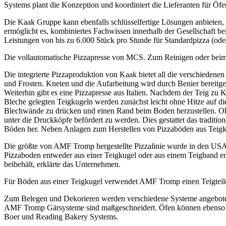
Systems plant die Konzeption und koordiniert die Lieferanten für Öfe
Die Kaak Gruppe kann ebenfalls schlüsselfertige Lösungen anbieten,
ermöglicht es, kombiniertes Fachwissen innerhalb der Gesellschaft bei
Leistungen von bis zu 6.000 Stück pro Stunde für Standardpizza (oder
Die vollautomatische Pizzapresse von MCS. Zum Reinigen oder beim 
Die integrierte Pizzaproduktion von Kaak bietet all die verschiedene
und Frosten. Kneten und die Aufarbeitung wird durch Benier bereit
Weiterhin gibt es eine Pizzapresse aus Italien. Nachdem der Teig z
Bleche gelegten Teigkugeln werden zunächst leicht ohne Hitze auf d
Blechwände zu drücken und einen Rand beim Boden herzustellen. O
unter die Druckköpfe befördert zu werden. Dies gestattet das traditi
Böden her. Neben Anlagen zum Herstellen von Pizzaböden aus Teigku
Die größte von AMF Tromp hergestellte Pizzalinie wurde in den USA 
Pizzaboden entweder aus einer Teigkugel oder aus einem Teigband ent
beibehält, erklärte das Unternehmen.
Für Böden aus einer Teigkugel verwendet AMF Tromp einen Teigteiler
Zum Belegen und Dekorieren werden verschiedene Systeme angeboten,
AMF Tromp Gärsysteme sind maßgeschneidert. Öfen können ebenso ku
Boer und Reading Bakery Systems.