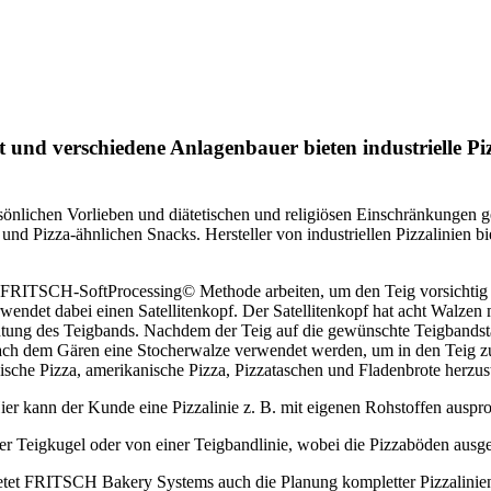
it und verschiedene Anlagenbauer bieten industrielle Pi
önlichen Vorlieben und diätetischen und religiösen Einschränkungen ge
d Pizza-ähnlichen Snacks. Hersteller von industriellen Pizzalinien bi
r FRITSCH-SoftProcessing© Methode arbeiten, um den Teig vorsichtig 
wendet dabei einen Satellitenkopf. Der Satellitenkopf hat acht Walzen
ung des Teigbands. Nachdem der Teig auf die gewünschte Teigbandstärke
ach dem Gären eine Stocherwalze verwendet werden, um in den Teig z
e Pizza, amerikanische Pizza, Pizzataschen und Fladenbrote herzust
ier kann der Kunde eine Pizzalinie z. B. mit eigenen Rohstoffen auspr
ner Teigkugel oder von einer Teigbandlinie, wobei die Pizzaböden ausg
bietet FRITSCH Bakery Systems auch die Planung kompletter Pizzalini