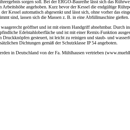
ührergebnis sorgen soll. Bei der ERGO-Baureihe lässt sich das Rührw
 Arbeitshöhe angehoben. Kurz bevor der Kessel die endgültige Rührpos
d der Kessel automatisch abgesenkt und lässt sich, ohne vorher das ei
immt sind, lassen sich die Massen z. B. in eine Abfüllmaschine gießen.
waagerecht geöffnet und ist mit einem Handgriff abnehmbar. Durch inn
indliche Edelstahloberfläche und ist mit einer Remix-Funktion ausgesta
en Druckknöpfen gesteuert, ist leicht zu reinigen und staub- und wass
ätzlichen Dichtungen gemäß der Schutzklasse IP 54 angeboten.
rden in Deutschland von der Fa. Mühlhausen vertrieben (www.muehlha