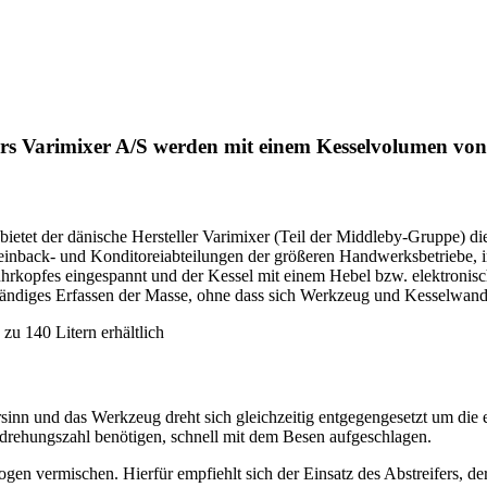
s Varimixer A/S werden mit einem Kesselvolumen von 1
bietet der dänische Hersteller Varimixer (Teil der Middleby-Gruppe)
inback- und Konditoreiabteilungen der größeren Handwerksbetriebe, i
ührkopfes eingespannt und der Kessel mit einem Hebel bzw. elektronisc
tändiges Erfassen der Masse, ohne dass sich Werkzeug und Kesselwand
u 140 Litern erhältlich
sinn und das Werkzeug dreht sich gleichzeitig entgegengesetzt um di
drehungszahl benötigen, schnell mit dem Besen aufgeschlagen.
n vermischen. Hierfür empfiehlt sich der Einsatz des Abstreifers, der