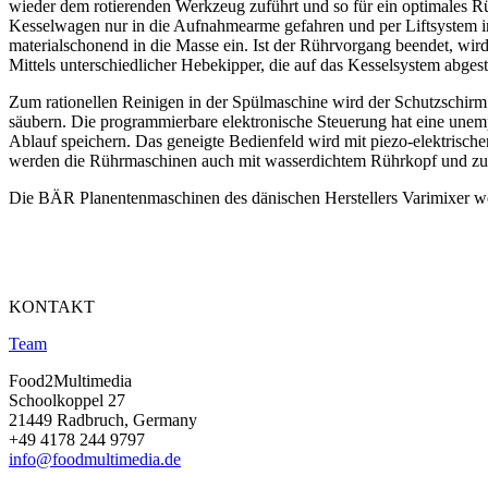
wieder dem rotierenden Werkzeug zuführt und so für ein optimales R
Kesselwagen nur in die Aufnahmearme gefahren und per Liftsystem in
materialschonend in die Masse ein. Ist der Rührvorgang beendet, wir
Mittels unterschiedlicher Hebekipper, die auf das Kesselsystem abgest
Zum rationellen Reinigen in der Spülmaschine wird der Schutzschirm 
säubern. Die programmierbare elektronische Steuerung hat eine unempf
Ablauf speichern. Das geneigte Bedienfeld wird mit piezo-elektrisch
werden die Rührmaschinen auch mit wasserdichtem Rührkopf und zus
Die BÄR Planentenmaschinen des dänischen Herstellers Varimixer we
KONTAKT
Team
Food2Multimedia
Schoolkoppel 27
21449 Radbruch, Germany
+49 4178 244 9797
info@foodmultimedia.de