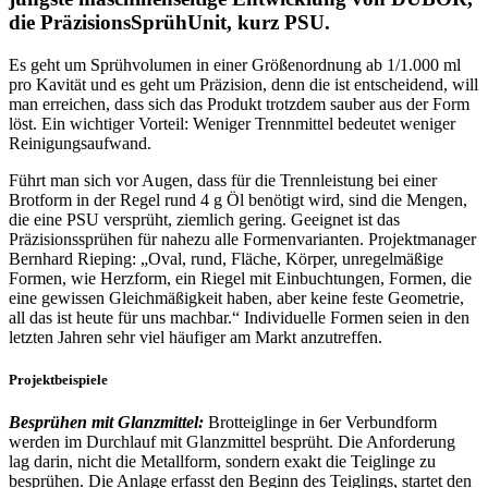
die PräzisionsSprühUnit, kurz PSU.
Es geht um Sprühvolumen in einer Größenordnung ab 1/1.000 ml
pro Kavität und es geht um Präzision, denn die ist entscheidend, will
man erreichen, dass sich das Produkt trotzdem sauber aus der Form
löst. Ein wichtiger Vorteil: Weniger Trennmittel bedeutet weniger
Reinigungsaufwand.
Führt man sich vor Augen, dass für die Trennleistung bei einer
Brotform in der Regel rund 4 g Öl benötigt wird, sind die Mengen,
die eine PSU versprüht, ziemlich gering. Geeignet ist das
Präzisionssprühen für nahezu alle Formenvarianten. Projektmanager
Bernhard Rieping: „Oval, rund, Fläche, Körper, unregelmäßige
Formen, wie Herzform, ein Riegel mit Einbuchtungen, Formen, die
eine gewissen Gleichmäßigkeit haben, aber keine feste Geometrie,
all das ist heute für uns machbar.“ Individuelle Formen seien in den
letzten Jahren sehr viel häufiger am Markt anzutreffen.
Projektbeispiele
Besprühen mit Glanzmittel:
Brotteiglinge in 6er Verbundform
werden im Durchlauf mit Glanzmittel besprüht. Die Anforderung
lag darin, nicht die Metallform, sondern exakt die Teiglinge zu
besprühen. Die Anlage erfasst den Beginn des Teiglings, startet den