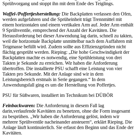
Sprühvorgang und stoppt ihn mit dem Ende des Teiglings.
Waffel-/Poffertjesherstellung:
Die Backplatten verlassen den Ofen,
werden aufgefahren und die Sprüheinheit trägt Trennmittel mit
einem horizontalen und einem vertikalen Arm auf. Jeder Arm enthält
9 Sprühventile, entsprechend der Anzahl der Kavitäten. Die
Herausforderung bei dieser Anwendung lag darin, schnell zu takten,
weil die horizontale Backplatte unmittelbar nach dem Auffahren mit
Teigmasse befüllt wird. Zudem sollte aus Effizienzgründen nicht
flächig gesprüht werden. Rieping: „Die hohe Geschwindigkeit der
Backplatten machte es notwendig, eine Sprühleistung von drei
Takten je Sekunde zu erreichen. Wir haben die Anforderung
übertroffen. Die installierte PSU schafft eine Leistung von vier
Takten pro Sekunde. Mit der Anlage sind wir in dem
Leistungsbereich erstmals in Serie gegangen.“ In dem
Anwendungsfall ging es um die Herstellung von Poffertjes.
PSU für Süßwaren, installiert im Technikum bei DÜBÖR
Feinbackwaren:
Die Anforderung in diesem Fall lag
darin,verlaufende Kavitäten zu benetzen, ohne die Form insgesamt
zu besprühen. „Wir haben die Anforderung gelöst, indem wir
mehrere Sprühventile nacheinander ansteuern“, erklärt Rieping. Die
Anlage läuft kontinuierlich. Sie erfasst den Beginn und das Ende der
Kavitäten.