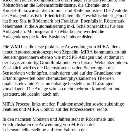
Rohstoffen an die Lebensmittelindustrie, die Chemie- und
Kunststoff- sowie an die Gummi- und Reifenindustrie. Die Zentrale
des Anlagenbaus ist in Friedrichshafen, die Geschäftseinheit „Food“
hat ihren Sitz in Rödermark bei Frankfurt. Ebenfalls in Rödermark
beheimatet ist die Automatisierung inkl. Schaltschrankbau für den
Anlagenbau. Mit insgesamt 75 Mitarbeitern werden die
Anlagenkonzepte in den Business Units realisiert.
Die WMU ist die erste praktische Anwendung von MIRA, dem
neuen Automationskonzept von Zeppelin. MIRA kommuniziert mit
Steuerungsrechnern ebenso wie mit SPS-Anlagen und ist damit in
der Lage, zukünftig Grundfunktionen von Prisma Web2 abzubilden.
Zusätzlich wird es die Datenströme aus den Steuerungen mit
Sensordaten verknüpfen, analysieren und auf der Grundlage von
Erfahrungswerten oder chemischen/physikalischen Theorien
qualitätsrelevante Zusammenhänge herstellen und Lösungen
vorschlagen. Die Anlage wird so nicht mehr nur kontrolliert und
gesteuert, sie „denkt“ auch mit.
MIRA Process, links mit den Funktionsmodulen sowie zukünftige
Features und MIRA Control auf der Prozessebene, rechts
In den nächsten Monaten und Jahren steht in Rödermark und
Friedrichshafen die Anwendung von MIRA in der
Lebensmittelherstellung auf dem Fahrplan der