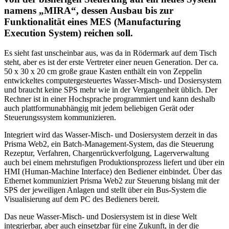
namens „MIRA“, dessen Ausbau bis zur
Funktionalität eines MES (Manufacturing
Execution System) reichen soll.
Es sieht fast unscheinbar aus, was da in Rödermark auf dem Tisch
steht, aber es ist der erste Vertreter einer neuen Generation. Der ca.
50 x 30 x 20 cm große graue Kasten enthält ein von Zeppelin
entwickeltes computergesteuertes Wasser-Misch- und Dosiersystem
und braucht keine SPS mehr wie in der Vergangenheit üblich. Der
Rechner ist in einer Hochsprache programmiert und kann deshalb
auch plattformunabhängig mit jedem beliebigen Gerät oder
Steuerungssystem kommunizieren.
Integriert wird das Wasser-Misch- und Dosiersystem derzeit in das
Prisma Web2, ein Batch-Management-System, das die Steuerung
Rezeptur, Verfahren, Chargenrückverfolgung, Lagerverwaltung
auch bei einem mehrstufigen Produktionsprozess liefert und über ein
HMI (Human-Machine Interface) den Bediener einbindet. Über das
Ethernet kommuniziert Prisma Web2 zur Steuerung bislang mit der
SPS der jeweiligen Anlagen und stellt über ein Bus-System die
Visualisierung auf dem PC des Bedieners bereit.
Das neue Wasser-Misch- und Dosiersystem ist in diese Welt
integrierbar, aber auch einsetzbar für eine Zukunft, in der die