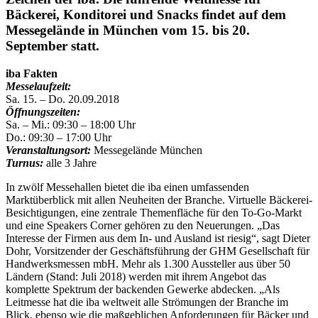
Bäckerei, Konditorei und Snacks findet auf dem
Messegelände in München vom 15. bis 20.
September statt.
iba Fakten
Messelaufzeit:
Sa. 15. – Do. 20.09.2018
Öffnungszeiten:
Sa. – Mi.: 09:30 – 18:00 Uhr
Do.: 09:30 – 17:00 Uhr
Veranstaltungsort:
Messegelände München
Turnus:
alle 3 Jahre
In zwölf Messehallen bietet die iba einen umfassenden
Marktüberblick mit allen Neuheiten der Branche. Virtuelle Bäckerei-
Besichtigungen, eine zentrale Themenfläche für den To-Go-Markt
und eine Speakers Corner gehören zu den Neuerungen. „Das
Interesse der Firmen aus dem In- und Ausland ist riesig“, sagt Dieter
Dohr, Vorsitzender der Geschäftsführung der GHM Gesellschaft für
Handwerksmessen mbH. Mehr als 1.300 Aussteller aus über 50
Ländern (Stand: Juli 2018) werden mit ihrem Angebot das
komplette Spektrum der backenden Gewerke abdecken. „Als
Leitmesse hat die iba weltweit alle Strömungen der Branche im
Blick, ebenso wie die maßgeblichen Anforderungen für Bäcker und