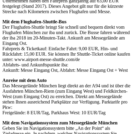
Unternehmen haben den Fahrpreis ganzjährig auf 63,00 EUR
festgelegt (Stand 2017). Dieses Angebot gilt nur für die kürzeste
Strecke nach Kilometern zwischen Flughafen und Messe.
Mit dem Flughafen-Shuttle-Bus
Der Flughafen-Shuttle bringt Sie schnell und bequem direkt vom
Flughafen München zur iba und zurück. Die Busse fahren während
der iba 2018 im 20-Minuten-Takt. Ankunft am Messegelände am
Eingang Ost.
Fahrpreis & Ticketkauf: Einfache Fahrt: 9,00 EUR, Hin- und
Rückfahrt: 15,00 EUR. Sie können Ihr Shuttle-Ticket online kaufen
unter: www.airport-messe-shuttle.com/de
Abfahrts- und Ankunftspunkte iba:
Ankunft: Messe Eingang Ost, Abfahrt: Messe Eingang Ost + West
Anreise mit dem Auto
Das Messegelände München liegt direkt an der A94 und ist über die
Ausfahrten München-Riem (zum Eingang West) und Feldkirchen-
West (zum Eingang Ost) zu erreichen. Direkt am Messegelände
stehen Ihnen ausreichend Parkplätze zur Verfügung. Parktarife pro
Pkw:
Freigelände: 8 EUR/Tag, Parkhaus West: 10 EUR/Tag
Mit dem Navigationssystem zum Messegelände München
Geben Sie im Navigationssystem bitte „An der Point“ als
Zieladresse ein. Je nachdem, welches Navigationssystem Sie