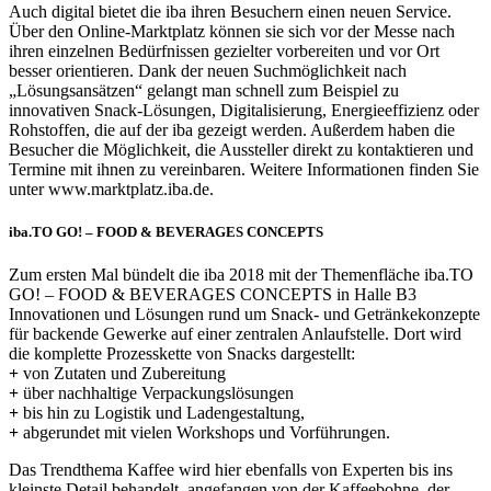
Auch digital bietet die iba ihren Besuchern einen neuen Service.
Über den Online-Marktplatz können sie sich vor der Messe nach
ihren einzelnen Bedürfnissen gezielter vorbereiten und vor Ort
besser orientieren. Dank der neuen Suchmöglichkeit nach
„Lösungsansätzen“ gelangt man schnell zum Beispiel zu
innovativen Snack-Lösungen, Digitalisierung, Energieeffizienz oder
Rohstoffen, die auf der iba gezeigt werden. Außerdem haben die
Besucher die Möglichkeit, die Aussteller direkt zu kontaktieren und
Termine mit ihnen zu vereinbaren. Weitere Informationen finden Sie
unter www.marktplatz.iba.de.
iba.TO GO! – FOOD & BEVERAGES CONCEPTS
Zum ersten Mal bündelt die iba 2018 mit der Themenfläche iba.TO
GO! – FOOD & BEVERAGES CONCEPTS in Halle B3
Innovationen und Lösungen rund um Snack- und Getränkekonzepte
für backende Gewerke auf einer zentralen Anlaufstelle. Dort wird
die komplette Prozesskette von Snacks dargestellt:
+
von Zutaten und Zubereitung
+
über nachhaltige Verpackungslösungen
+
bis hin zu Logistik und Ladengestaltung,
+
abgerundet mit vielen Workshops und Vorführungen.
Das Trendthema Kaffee wird hier ebenfalls von Experten bis ins
kleinste Detail behandelt, angefangen von der Kaffeebohne, der